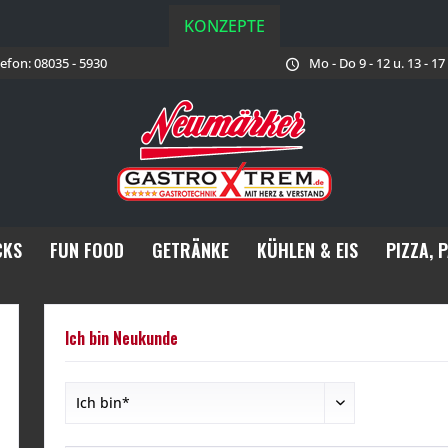
KONZEPTE
lefon: 08035 - 5930
Mo - Do 9 - 12 u. 13 - 1
CKS
FUN FOOD
GETRÄNKE
KÜHLEN & EIS
PIZZA, 
Ich bin Neukunde