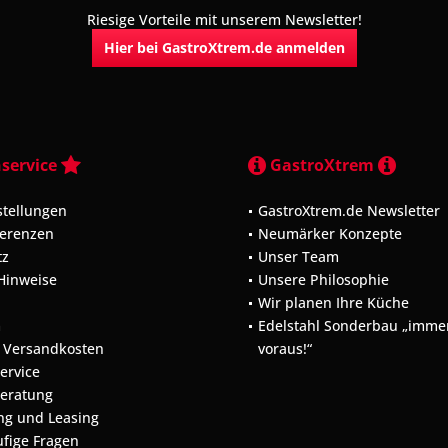
Riesige Vorteile mit unserem Newsletter!
Hier bei GastroXtrem.de anmelden
service
GastroXtrem
stellungen
GastroXtrem.de Newsletter
ferenzen
Neumärker Konzepte
tz
Unser Team
 Hinweise
Unsere Philosophie
Wir planen Ihre Küche
m
Edelstahl Sonderbau „immer
d Versandkosten
voraus!“
Service
Beratung
ng und Leasing
ufige Fragen