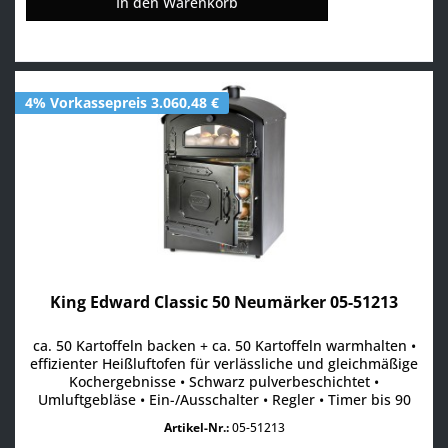
In den
Warenkorb
4% Vorkassepreis 3.060,48 €
King Edward Classic 50 Neumärker 05-51213
ca. 50 Kartoffeln backen + ca. 50 Kartoffeln warmhalten •
effizienter Heißluftofen für verlässliche und gleichmäßige
Kochergebnisse • Schwarz pulverbeschichtet •
Umluftgebläse • Ein-/Ausschalter • Regler • Timer bis 90
Min. • beleuchtetes Warmhalte-Display • inkl. 3 Roste •
Artikel-Nr.:
05-51213
Rückseite mit Schaufenster und schwarzer Menü-Tafel