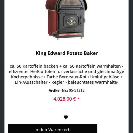
King Edward Potato Baker
ca. 50 Kartoffeln backen + ca. 50 Kartoffeln warmhalten •
effizienter Heißluftofen für verlässliche und gleichmäßige
Kochergebnisse • Farbe Bordeaux-Rot • Umluftgebläse •
Ein-/Ausschalter • Regler • beleuchtetes Warmhalte-
Display • Innenmaß: 320x370x280 mm • inkl. 3 Roste
Artikel-Nr.:
05-51212
4.028,00 € *
In den
Warenkorb