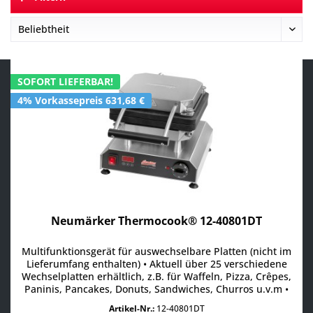
SOFORT LIEFERBAR!
4% Vorkassepreis 631,68 €
Neumärker Thermocook® 12-40801DT
Multifunktionsgerät für auswechselbare Platten (nicht im
Lieferumfang enthalten) • Aktuell über 25 verschiedene
Wechselplatten erhältlich, z.B. für Waffeln, Pizza, Crêpes,
Paninis, Pancakes, Donuts, Sandwiches, Churros u.v.m •
Digitaltimer mit großem Display einstellbar bis 9:59
Artikel-Nr.:
12-40801DT