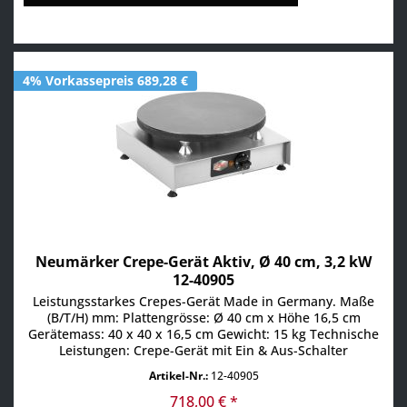
4% Vorkassepreis 689,28 €
Neumärker Crepe-Gerät Aktiv, Ø 40 cm, 3,2 kW
12-40905
Leistungsstarkes Crepes-Gerät Made in Germany. Maße
(B/T/H) mm: Plattengrösse: Ø 40 cm x Höhe 16,5 cm
Gerätemass: 40 x 40 x 16,5 cm Gewicht: 15 kg Technische
Leistungen: Crepe-Gerät mit Ein & Aus-Schalter
Temperaturregler mit Kontrollleuchte Gussplatte
Artikel-Nr.:
12-40905
Anschluß: Anschlußleistung: 230 V / 3,2 kW 1 Phase / 50
Hz / 16 A mit Stecker
718,00 € *