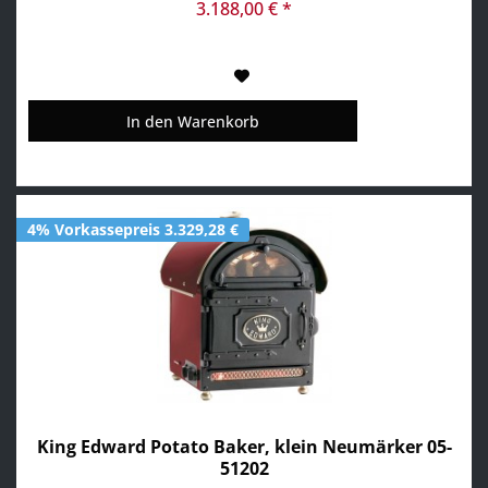
aus Glas für den Thekeneinsatz
3.188,00 € *
In den
Warenkorb
4% Vorkassepreis 3.329,28 €
King Edward Potato Baker, klein Neumärker 05-
51202