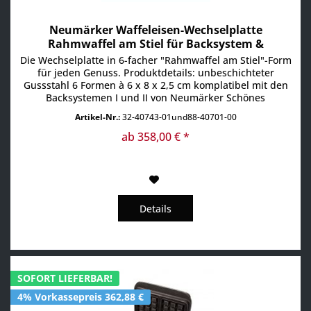
Neumärker Waffeleisen-Wechselplatte
Rahmwaffel am Stiel für Backsystem &
Thermocook
Die Wechselplatte in 6-facher "Rahmwaffel am Stiel"-Form
für jeden Genuss. Produktdetails: unbeschichteter
Gussstahl 6 Formen à 6 x 8 x 2,5 cm komplatibel mit den
Backsystemen I und II von Neumärker Schönes
Waffeleisen-Wechselplattenset aus unbeschichteten
Artikel-Nr.:
32-40743-01und88-40701-00
Grauguss für leckere Waffeln in verschiedenen Formen.
Sicherheitsinformationen: Vorsicht heiße Oberflächen:...
ab 358,00 € *
Details
SOFORT LIEFERBAR!
4% Vorkassepreis 362,88 €