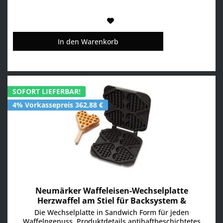
In den
Warenkorb
SOFORT LIEFERBAR!
4% Vorkassepreis 362,88 €
Neumärker Waffeleisen-Wechselplatte
Herzwaffel am Stiel für Backsystem &
Thermocook
Die Wechselplatte in Sandwich Form für jeden
Waffelngenuss. Produktdetails antihaftbeschichtetes