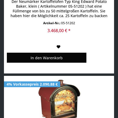
Der Neumärker Kartoffelofen Typ King Edward Potato
Baker, klein ( Artikelnummer 05-51202 ) hat eine
Füllmenge von bis zu 50 mittelgroßen Kartoffeln. Sie
haben hier die Möglichkeit ca. 25 Kartoffeln zu backen
und ca. 25 Kartoffeln warm zu halten. Ein wie wir sagen
Artikel-Nr.:
05-51202
würden sehr effizient arbeitender Heißluftofen, der Ihnen
immer mit verlässlichen und gleichmäßigen
3.468,00 € *
Kochergebniss...
In den
Warenkorb
4% Vorkassepreis 2.090,88 €