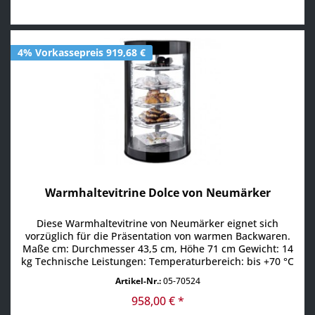
4% Vorkassepreis 919,68 €
Warmhaltevitrine Dolce von Neumärker
Diese Warmhaltevitrine von Neumärker eignet sich
vorzüglich für die Präsentation von warmen Backwaren.
Maße cm: Durchmesser 43,5 cm, Höhe 71 cm Gewicht: 14
kg Technische Leistungen: Temperaturbereich: bis +70 °C
LED Beleuchtung Anschluß: Anschlußleistung: 230 V / 0,23
Artikel-Nr.:
05-70524
kW Produktdetails: sehr formschöne Heiße Theke als
Verkaufs- und Präsentationsvitrine mit Wasserbehälter
958,00 € *
zur...