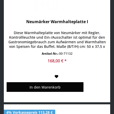
Neumärker Warmhalteplatte I
Diese Warmhalteplatte von Neumärker mit Regler,
Kontrollleuchte und Ein-/Ausschalter ist optimal für den
Gastronomiegebrauch zum Aufwärmen und Warmhalten
von Speisen für das Buffet. Maße (B/T/H) cm: 50 x 37,5 x
6,4 cm Gewicht: 4 kg Anschluß: Anschlußleistung: 230 V /
Artikel-Nr.:
00-71132
0,25 kW 1 Phase / 50 Hz / 16 A mit Stecker in Schuko-
Bauweise Produktdetails: Gehäuse aus Edelstahl Regler...
168,00 € *
In den
Warenkorb
4% Vorkassepreis 113,28 €