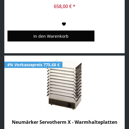
Min/Sek • Ein Signalton am Ende der Zubereitungszeit
gewährleistet beständige Produktqualität,...
658,00 € *
In den
Warenkorb
4% Vorkassepreis 775,68 €
Neumärker Servotherm X - Warmhalteplatten