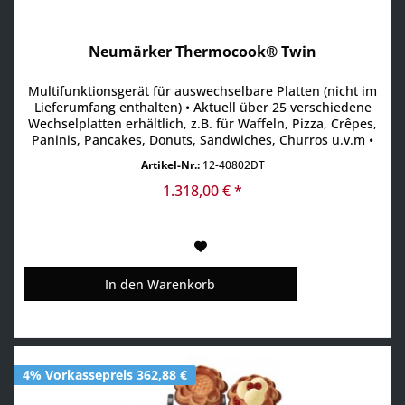
Neumärker Thermocook® Twin
Multifunktionsgerät für auswechselbare Platten (nicht im
Lieferumfang enthalten) • Aktuell über 25 verschiedene
Wechselplatten erhältlich, z.B. für Waffeln, Pizza, Crêpes,
Paninis, Pancakes, Donuts, Sandwiches, Churros u.v.m •
Digitaltimer mit großem Display einstellbar bis 9:59
Artikel-Nr.:
12-40802DT
Min/Sek • Ein Signalton am Ende der Zubereitungszeit
gewährleistet beständige Produktqualität,...
1.318,00 € *
In den
Warenkorb
4% Vorkassepreis 362,88 €