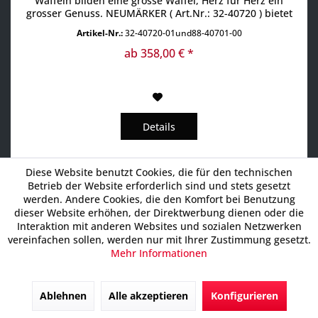
Waffeln bilden eine grosse Waffel, Herz für Herz ein
grosser Genuss. NEUMÄRKER ( Art.Nr.: 32-40720 ) bietet
mit der MADE In GERMANY Qualität ein Waffeleisen-
Artikel-Nr.:
32-40720-01und88-40701-00
Wechselplatte-Set für das Original Backsystem I und
Backsystem II. Das Resultat sind große Herzwaffel
ab 358,00 € *
"AMORE". Das...
Details
Diese Website benutzt Cookies, die für den technischen
Betrieb der Website erforderlich sind und stets gesetzt
4% Vorkassepreis 362,88 €
werden. Andere Cookies, die den Komfort bei Benutzung
dieser Website erhöhen, der Direktwerbung dienen oder die
Interaktion mit anderen Websites und sozialen Netzwerken
vereinfachen sollen, werden nur mit Ihrer Zustimmung gesetzt.
Mehr Informationen
Ablehnen
Alle akzeptieren
Konfigurieren