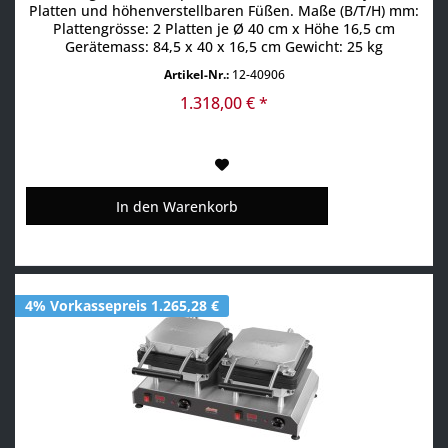
Platten und höhenverstellbaren Füßen. Maße (B/T/H) mm:
Plattengrösse: 2 Platten je Ø 40 cm x Höhe 16,5 cm
Gerätemass: 84,5 x 40 x 16,5 cm Gewicht: 25 kg
Technische Leistungen: Crepe-Gerät mit Ein & Aus-
Artikel-Nr.:
12-40906
Schalter Temperaturregler mit Kontrollleuchte
Gussplatten 2 Platten separat einstellbar Anschluß:
1.318,00 € *
Anschlußleistung: 2x230 V...
In den
Warenkorb
4% Vorkassepreis 1.265,28 €