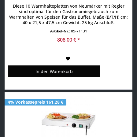
Diese 10 Warmhalteplatten von Neumärker mit Regler
sind optimal für den Gastronomiegebrauch zum
Warmhalten von Speisen für das Buffet. Maße (B/T/H) cm:
40 x 21,5 x 47,5 cm Gewicht: 25 kg Anschluß:
Anschlußleistung: 230 V / 1,3 kW 1 Phase / 50 Hz / 16 A mit
Artikel-Nr.:
05-71131
Stecker in Schuko-Bauweise Produktdetails: Gehäuse aus
Edelstahl 10 Warmhalteplatten aus Aluminium à 27 x 15
808,00 € *
cm In...
In den
Warenkorb
4% Vorkassepreis 161,28 €