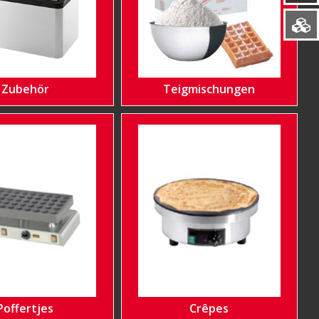
Zubehör
Teigmischungen
Poffertjes
Crêpes