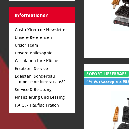
6,4
15,0
Informationen
GastroXtrem.de Newsletter
Unsere Referenzen
Unser Team
Unsere Philosophie
Wir planen Ihre Küche
Ersatzteil-Service
SOFORT LIEFERBAR!
Edelstahl Sonderbau
4% Vorkassepreis 958
„immer eine Idee voraus!“
Service & Beratung
Finanzierung und Leasing
F.A.Q. - Häufige Fragen