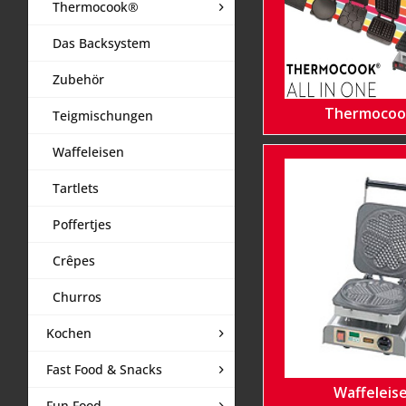
Thermocook®
Das Backsystem
Zubehör
Thermoco
Teigmischungen
Waffeleisen
Tartlets
Poffertjes
Crêpes
Churros
Kochen
Fast Food & Snacks
Waffeleis
Fun Food