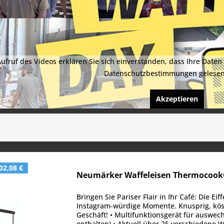
ufruf des Videos erklären Sie sich einverstanden, dass Ihre Daten
Datenschutzbestimmungen gelesen
Akzeptieren
02,08 €
Neumärker Waffeleisen Thermocook® 
Bringen Sie Pariser Flair in Ihr Café: Die Ei
Instagram-würdige Momente. Knusprig, köst
Geschäft! • Multifunktionsgerät für auswec
enthalten) • Aktuell über 25 verschiedene We