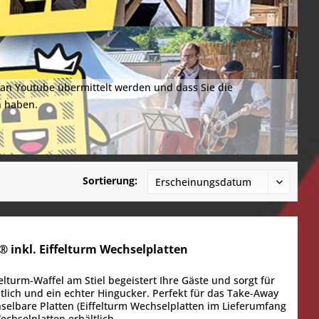
 an Youtube übermittelt werden und dass Sie die
 haben.
Sortierung:
inkl. Eiffelturm Wechselplatten
ffelturm-Waffel am Stiel begeistert Ihre Gäste und sorgt für
lich und ein echter Hingucker. Perfekt für das Take-Away
hselbare Platten (Eiffelturm Wechselplatten im Lieferumfang
chselplatten erhältlich,...