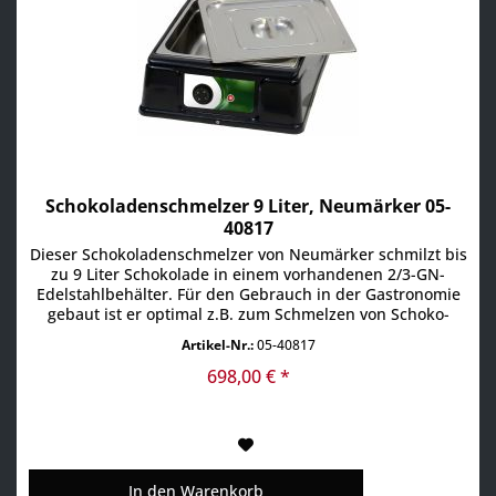
Schokoladenschmelzer 9 Liter, Neumärker 05-
40817
Dieser Schokoladenschmelzer von Neumärker schmilzt bis
zu 9 Liter Schokolade in einem vorhandenen 2/3-GN-
Edelstahlbehälter. Für den Gebrauch in der Gastronomie
gebaut ist er optimal z.B. zum Schmelzen von Schoko-
Glasur. Maße: 43,5 x 38,5 x 14 cm Gewicht: 6 kg
Artikel-Nr.:
05-40817
Anschluss: 230 V / 200 W Produktdetails:
herausnehmbarer Edelstahlbehälter mit Deckeln der
698,00 € *
Boden und die Seiten...
In den
Warenkorb