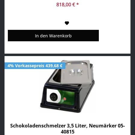
Edelstahlbehälter mit Deckeln der Boden und die Seiten
818,00 € *
werden...
In den
Warenkorb
4% Vorkassepreis 439,68 €
Schokoladenschmelzer 3,5 Liter, Neumärker 05-
40815