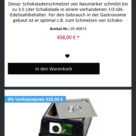
Dieser Schokoladenschmelzer von Neumärker schmilzt bis
zu 3,5 Liter Schokolade in einem vorhandenen 1/3-GN-
Edelstahlbehälter. Für den Gebrauch in der Gastronomie
gebaut ist er optimal z.B. zum Schmelzen von Schoko-
Glasur. Maße: 41 x 23,5 x 14 cm Gewicht: 3 kg Anschluss:
Artikel-Nr.:
05-40815
230 V / 80 W Produktdetails: herausnehmbarer
Edelstahlbehälter mit Deckeln der Boden und die Seiten
458,00 € *
werden...
In den
Warenkorb
4% Vorkassepreis 526,08 €