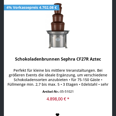
4% Vorkassepreis 4.702,08 €
Schokoladenbrunnen Sephra CF27R Aztec
Perfekt für kleine bis mittlere Veranstaltungen. Bei
größeren Events die ideale Ergänzung, um verschiedene
Schokoladensorten anzubieten • für 75-150 Gäste •
Füllmenge min. 2,7 bis max. 5 • 3 Etagen • Edelstahl • sehr
geräuscharmer Direktantrieb • Aufbau geeignet für die
Artikel-Nr.:
05-51021
Reinigung in der Spülmaschine • Becken für eine einfache
Reinigung entnehmbar • QuickSet Aufbausystem •...
4.898,00 € *