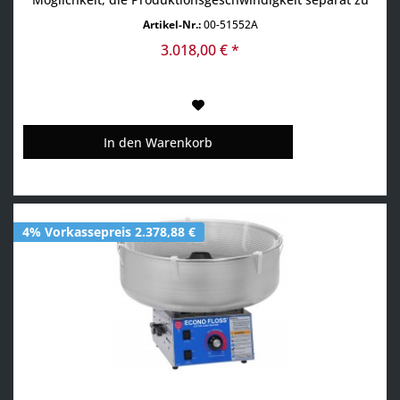
reglen. Ein weiters Highlight ist auch die Möglichkeit
Artikel-Nr.:
00-51552A
sowohl den Motor und die Heizung separat zu regulieren.
Es gibt wohl kaum eine Kirmis oder Volksfest ohne
3.018,00 € *
Zuckerwatte....
In den
Warenkorb
4% Vorkassepreis 2.378,88 €