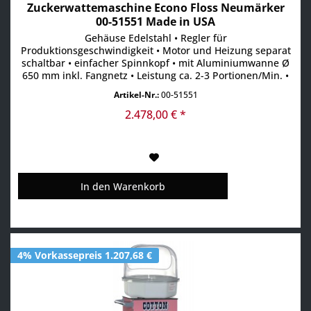
Zuckerwattemaschine Econo Floss Neumärker
00-51551 Made in USA
Gehäuse Edelstahl • Regler für
Produktionsgeschwindigkeit • Motor und Heizung separat
schaltbar • einfacher Spinnkopf • mit Aluminiumwanne Ø
650 mm inkl. Fangnetz • Leistung ca. 2-3 Portionen/Min. •
einfach zugängliche Transportsicherung an den Seiten •
Artikel-Nr.:
00-51551
Haube nicht im Lieferumfang enthalten
2.478,00 € *
In den
Warenkorb
4% Vorkassepreis 1.207,68 €