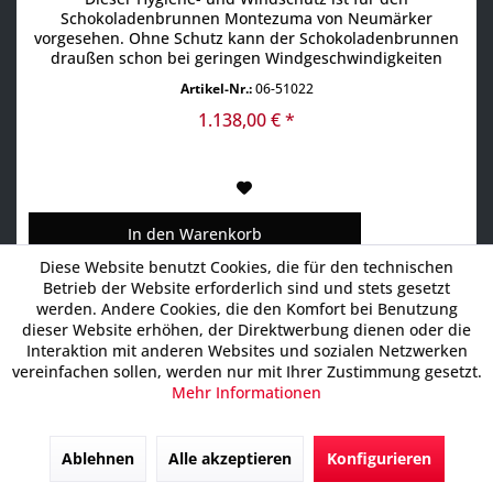
Schokoladenbrunnen Montezuma von Neumärker
vorgesehen. Ohne Schutz kann der Schokoladenbrunnen
draußen schon bei geringen Windgeschwindigkeiten
auslaufen (Siehe Abbildung). Aus Acrylglas gebaut bietet
Artikel-Nr.:
06-51022
er einen 360° Schutz für den Schokoladenbrunnen und ist
perfekt für den Einsatz draßen konzipiert. Eine
1.138,00 € *
magnetisch schließende Türe...
In den
Warenkorb
Diese Website benutzt Cookies, die für den technischen
Betrieb der Website erforderlich sind und stets gesetzt
werden. Andere Cookies, die den Komfort bei Benutzung
dieser Website erhöhen, der Direktwerbung dienen oder die
4% Vorkassepreis 718,08 €
Interaktion mit anderen Websites und sozialen Netzwerken
vereinfachen sollen, werden nur mit Ihrer Zustimmung gesetzt.
Mehr Informationen
Ablehnen
Alle akzeptieren
Konfigurieren