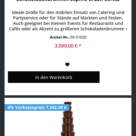
Ideale Größe für den mobilen Einsatz von Catering und
Partyservice oder für Stände auf Märkten und Festen.
Auch geeignet bei kleinen Events für Restaurants und
Cafés oder als Akzent zu größeren Schokoladenbrunnen •
für 50-75 Gäste • Füllmenge min. 2 bis max. 3 • 3 Etagen •
Artikel-Nr.:
05-51020
Edelstahl • sehr geräuscharmer Direktantrieb • Aufbau
geeignet für die Reinigung in der Spülmaschine •...
3.099,00 € *
In den
Warenkorb
4% Vorkassepreis 7.342,08 €