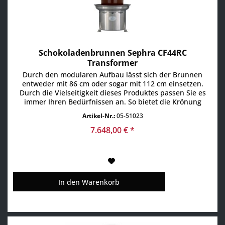
Schokoladenbrunnen Sephra CF44RC
Transformer
Durch den modularen Aufbau lässt sich der Brunnen
entweder mit 86 cm oder sogar mit 112 cm einsetzen.
Durch die Vielseitigkeit dieses Produktes passen Sie es
immer Ihren Bedürfnissen an. So bietet die Krönung
unseres Sortiments von Sephra den Blickfang für alle
Artikel-Nr.:
05-51023
großen Events • für 150-250 Gäste • Füllmenge min. 6,3 bis
max. 10 • Edelstahl • sehr geräuscharmer Direktantrieb •...
7.648,00 € *
In den
Warenkorb