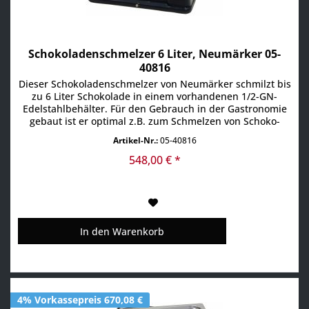
Schokoladenschmelzer 6 Liter, Neumärker 05-
40816
Dieser Schokoladenschmelzer von Neumärker schmilzt bis
zu 6 Liter Schokolade in einem vorhandenen 1/2-GN-
Edelstahlbehälter. Für den Gebrauch in der Gastronomie
gebaut ist er optimal z.B. zum Schmelzen von Schoko-
Glasur. Maße: 40 x 31,5 x 14 cm Gewicht: 5,2 kg
Artikel-Nr.:
05-40816
Anschluss: 230 V / 130 W Produktdetails:
herausnehmbarer Edelstahlbehälter mit Deckeln der
548,00 € *
Boden und die Seiten...
In den
Warenkorb
4% Vorkassepreis 670,08 €