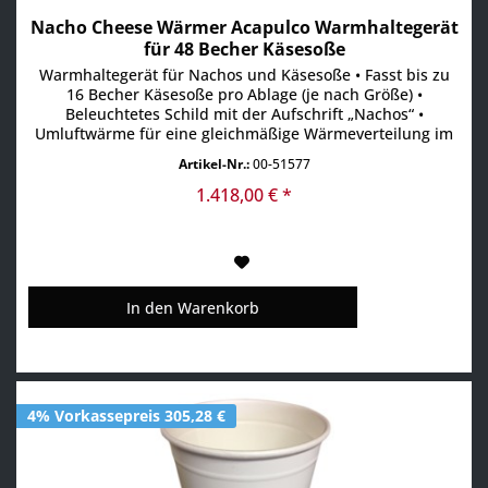
Nacho Cheese Wärmer Acapulco Warmhaltegerät
für 48 Becher Käsesoße
Warmhaltegerät für Nachos und Käsesoße • Fasst bis zu
16 Becher Käsesoße pro Ablage (je nach Größe) •
Beleuchtetes Schild mit der Aufschrift „Nachos“ •
Umluftwärme für eine gleichmäßige Wärmeverteilung im
Innenraum • 3 Ablagen aus Drahtgeflecht 285 x 360 mm •
Artikel-Nr.:
00-51577
4 Einschübe für die Böden mit 98 mm Abstand zueinander
• Edelstahl • Scheiben aus gehärtetem Glas
1.418,00 € *
In den
Warenkorb
4% Vorkassepreis 305,28 €