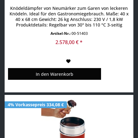
Knödeldämpfer von Neumärker zum Garen von leckeren
Knödeln. Ideal für den Gastronomiegebrauch. Maße: 40 x
40 x 68 cm Gewicht: 26 kg Anschluss: 230 V / 1,8 kW
Produktdetails: Regelbar von 30° bis 110 °C 3-seitig
verglast manuelle Befüllung, es wird KEIN FESTWASSER-
Artikel-Nr.:
00-51403
Anschluss benötigt Wasserablaufhahn 5 gelochte
Zwischenböden für ca. 25 Knödel Aufheizzeit ca. 10 Min.
2.578,00 € *
bei Stufe...
In den
Warenkorb
4% Vorkassepreis 334,08 €