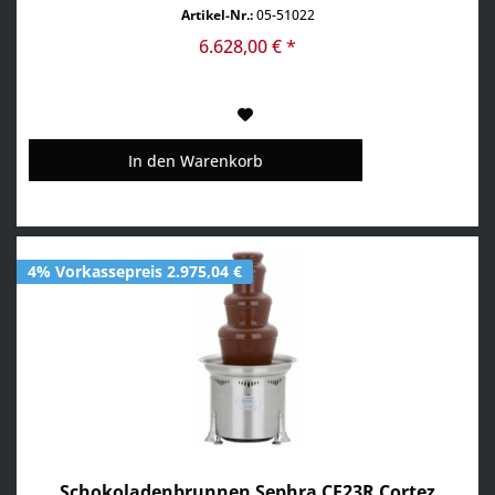
Spülmaschine • Becken für eine einfache Reinigung
Artikel-Nr.:
05-51022
entnehmbar • QuickSet Aufbausystem • elektronische
Temperatursteuerung • inkl. 2 doppelwandigen...
6.628,00 € *
In den
Warenkorb
4% Vorkassepreis 2.975,04 €
Schokoladenbrunnen Sephra CF23R Cortez