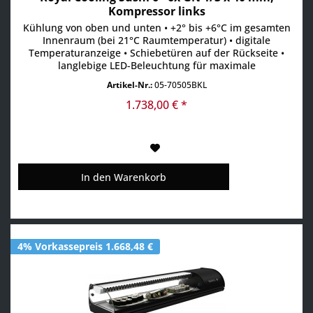
Kompressor links
Kühlung von oben und unten • +2° bis +6°C im gesamten
Innenraum (bei 21°C Raumtemperatur) • digitale
Temperaturanzeige • Schiebetüren auf der Rückseite •
langlebige LED-Beleuchtung für maximale
Aufmerksamkeit • Absatzsteigerung durch maximale
Artikel-Nr.:
05-70505BKL
Sichtbarkeit der Produkte • Scheiben aus gehärtetem Glas
• aufklappbare Frontscheibe • inkl. GN-Behälter
1.738,00 € *
In den
Warenkorb
4% Vorkassepreis 1.668,48 €