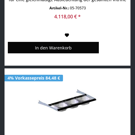
• Schiebetüren auf der Rückseite • Leistungsstarke
Artikel-Nr.:
05-70573
Kühleinheit für zuverlässige Kühlung • Umluftkühlung +2°
bis +6°C im gesamten Innenraum (bei 21°C...
4.118,00 € *
In den
Warenkorb
4% Vorkassepreis 84,48 €