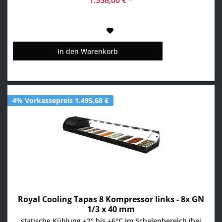
In den
Warenkorb
4% Vorkassepreis 1.495,68 €
Royal Cooling Tapas 8 Kompressor links - 8x GN
1/3 x 40 mm
statische Kühlung +2° bis +6°C im Schalenbereich (bei