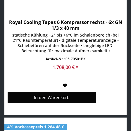
Royal Cooling Tapas 6 Kompressor rechts - 6x GN
1/3 x 40 mm
statische Kühlung +2° bis +6°C im Schalenbereich (bei
21°C Raumtemperatur) • digitale Temperaturanzeige •
Schiebetüren auf der Rückseite • langlebige LED-
Beleuchtung für maximale Aufmerksamkeit •
Absatzsteigerung durch maximale Sichtbarkeit der
Artikel-Nr.:
05-70501BK
Produkte • Scheiben aus gehärtetem Glas • aufklappbare
Frontscheibe • inkl. GN-Behälter
1.708,00 € *
In den
Warenkorb
4% Vorkassepreis 1.284,48 €