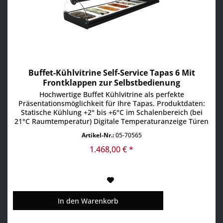
Buffet-Kühlvitrine Self-Service Tapas 6 Mit
Frontklappen zur Selbstbedienung
Hochwertige Buffet Kühlvitrine als perfekte
Präsentationsmöglichkeit für Ihre Tapas. Produktdaten:
Statische Kühlung +2° bis +6°C im Schalenbereich (bei
21°C Raumtemperatur) Digitale Temperaturanzeige Türen
klappbar an Front und Rückseite zur Selbstbedienung
Artikel-Nr.:
05-70565
Langlebige LED-Beleuchtung Optimale Sichtbarkeit der
Produkte inkl. 6x 1/3 GN-Schalen 40 mm für Tiefe tatische
1.468,00 € *
Kühlung...
In den
Warenkorb