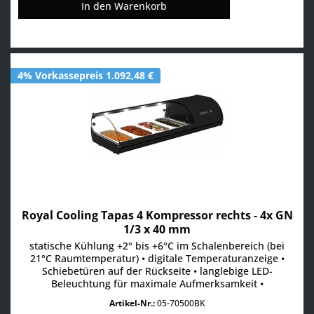
In den
Warenkorb
4% Vorkassepreis 1.092,48 €
Royal Cooling Tapas 4 Kompressor rechts - 4x GN
1/3 x 40 mm
statische Kühlung +2° bis +6°C im Schalenbereich (bei
21°C Raumtemperatur) • digitale Temperaturanzeige •
Schiebetüren auf der Rückseite • langlebige LED-
Beleuchtung für maximale Aufmerksamkeit •
Absatzsteigerung durch maximale Sichtbarkeit der
Artikel-Nr.:
05-70500BK
Produkte • Scheiben aus gehärtetem Glas • aufklappbare