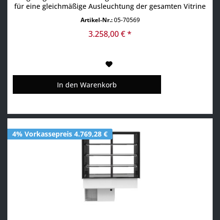
für eine gleichmäßige Ausleuchtung der gesamten Vitrine
• Schiebetüren auf der Rückseite • Leistungsstarke
Artikel-Nr.:
05-70569
Kühleinheit für zuverlässige Kühlung • Umluftkühlung +2°
bis +6°C im gesamten Innenraum (bei 21°C...
3.258,00 € *
In den
Warenkorb
4% Vorkassepreis 4.769,28 €