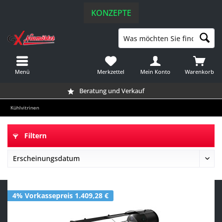
KONZEPTE
Menü
Merkzettel
Mein Konto
Warenkorb
Beratung und Verkauf
Kühlvitrinen
Filtern
4% Vorkassepreis 1.409,28 €