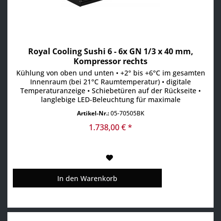
Royal Cooling Sushi 6 - 6x GN 1/3 x 40 mm,
Kompressor rechts
Kühlung von oben und unten • +2° bis +6°C im gesamten
Innenraum (bei 21°C Raumtemperatur) • digitale
Temperaturanzeige • Schiebetüren auf der Rückseite •
langlebige LED-Beleuchtung für maximale
Aufmerksamkeit • Absatzsteigerung durch maximale
Artikel-Nr.:
05-70505BK
Sichtbarkeit der Produkte • Scheiben aus gehärtetem Glas
• aufklappbare Frontscheibe • inkl. GN-Behälter
1.738,00 € *
In den
Warenkorb