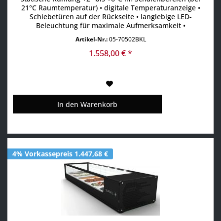
21°C Raumtemperatur) • digitale Temperaturanzeige •
Schiebetüren auf der Rückseite • langlebige LED-
Beleuchtung für maximale Aufmerksamkeit •
Absatzsteigerung durch maximale Sichtbarkeit der
Artikel-Nr.:
05-70502BKL
Produkte • Scheiben aus gehärtetem Glas • aufklappbare
Frontscheibe • inkl. GN-Behälter
1.558,00 € *
In den
Warenkorb
4% Vorkassepreis 1.447,68 €