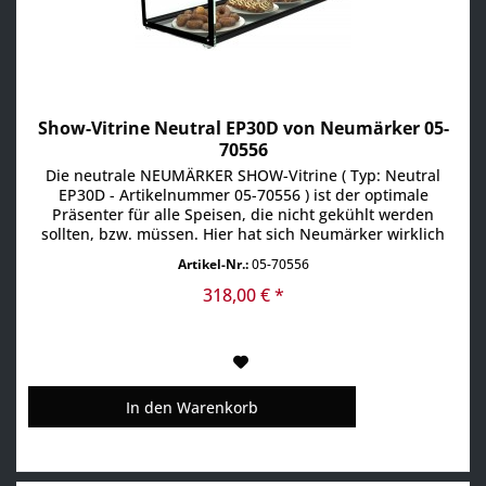
Show-Vitrine Neutral EP30D von Neumärker 05-
70556
Die neutrale NEUMÄRKER SHOW-Vitrine ( Typ: Neutral
EP30D - Artikelnummer 05-70556 ) ist der optimale
Präsenter für alle Speisen, die nicht gekühlt werden
sollten, bzw. müssen. Hier hat sich Neumärker wirklich
etwas sehr praktisches überlegt und auf den Markt
Artikel-Nr.:
05-70556
gebracht. Die Vitrine wird als hochwertiger Bausatz
angboten. Die Montage ist hier sehr einfach. Aufgrund
318,00 € *
der...
In den
Warenkorb