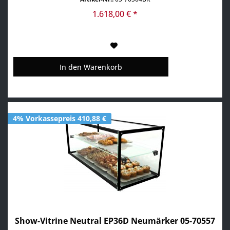
Sichtbarkeit der Produkte • Scheiben aus gehärtetem Glas
• aufklappbare Frontscheibe • inkl. GN-Behälter
1.618,00 € *
In den
Warenkorb
4% Vorkassepreis 410,88 €
Show-Vitrine Neutral EP36D Neumärker 05-70557