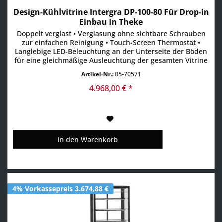
Design-Kühlvitrine Intergra DP-100-80 Für Drop-in
Einbau in Theke
Doppelt verglast • Verglasung ohne sichtbare Schrauben
zur einfachen Reinigung • Touch-Screen Thermostat •
Langlebige LED-Beleuchtung an der Unterseite der Böden
für eine gleichmäßige Ausleuchtung der gesamten Vitrine
• Schiebetüren auf der Rückseite • Leistungsstarke
Artikel-Nr.:
05-70571
Kühleinheit für zuverlässige Kühlung • Umluftkühlung +2°
bis +6°C im gesamten Innenraum (bei 21°C...
4.968,00 € *
In den
Warenkorb
4% Vorkassepreis 3.674,88 €