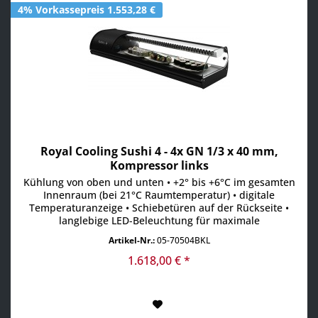
4% Vorkassepreis 1.553,28 €
Royal Cooling Sushi 4 - 4x GN 1/3 x 40 mm,
Kompressor links
Kühlung von oben und unten • +2° bis +6°C im gesamten
Innenraum (bei 21°C Raumtemperatur) • digitale
Temperaturanzeige • Schiebetüren auf der Rückseite •
langlebige LED-Beleuchtung für maximale
Aufmerksamkeit • Absatzsteigerung durch maximale
Artikel-Nr.:
05-70504BKL
Sichtbarkeit der Produkte • Scheiben aus gehärtetem Glas
• aufklappbare Frontscheibe • inkl. GN-Behälter
1.618,00 € *