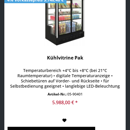
Kühlvitrine Pak
Temperaturbereich +4°C bis +8°C (bei 21°C
Raumtemperatur) • digitale Temperaturanzeige •
Schiebetüren auf Vorder- und Rückseite • für
Selbstbedienung geeignet • langlebige LED-Beleuchtung
auf jeder Ebene • seitliche Beleuchtung für mehr
Artikel-Nr.:
05-90401
Aufmerksamkeit • Absatzsteigerung durch maximale
Sichtbarkeit der Produkte • modulares Design ermöglicht
5.988,00 € *
die Aufstellung in Reihe •...