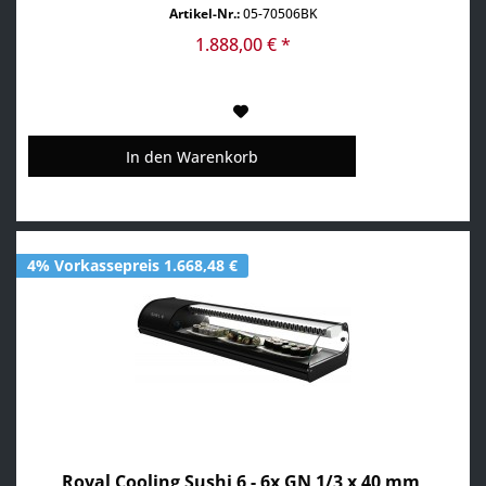
Aufmerksamkeit • Absatzsteigerung durch maximale
Artikel-Nr.:
05-70506BK
Sichtbarkeit der Produkte • Scheiben aus gehärtetem Glas
• aufklappbare Frontscheibe • inkl. GN-Behälter
1.888,00 € *
In den
Warenkorb
4% Vorkassepreis 1.668,48 €
Royal Cooling Sushi 6 - 6x GN 1/3 x 40 mm,