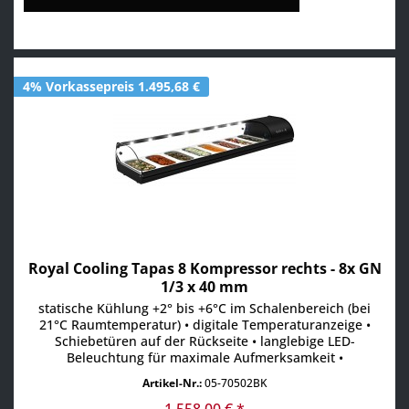
4% Vorkassepreis 1.495,68 €
Royal Cooling Tapas 8 Kompressor rechts - 8x GN
1/3 x 40 mm
statische Kühlung +2° bis +6°C im Schalenbereich (bei
21°C Raumtemperatur) • digitale Temperaturanzeige •
Schiebetüren auf der Rückseite • langlebige LED-
Beleuchtung für maximale Aufmerksamkeit •
Absatzsteigerung durch maximale Sichtbarkeit der
Artikel-Nr.:
05-70502BK
Produkte • Scheiben aus gehärtetem Glas • aufklappbare
Frontscheibe • inkl. GN-Behälter
1.558,00 € *