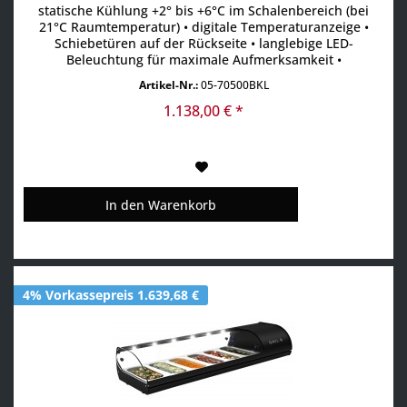
statische Kühlung +2° bis +6°C im Schalenbereich (bei
21°C Raumtemperatur) • digitale Temperaturanzeige •
Schiebetüren auf der Rückseite • langlebige LED-
Beleuchtung für maximale Aufmerksamkeit •
Absatzsteigerung durch maximale Sichtbarkeit der
Artikel-Nr.:
05-70500BKL
Produkte • Scheiben aus gehärtetem Glas • aufklappbare
Frontscheibe • inkl. GN-Behälter
1.138,00 € *
In den
Warenkorb
4% Vorkassepreis 1.639,68 €