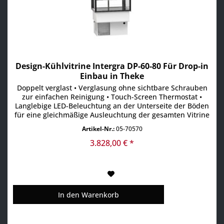
Design-Kühlvitrine Intergra DP-60-80 Für Drop-in
Einbau in Theke
Doppelt verglast • Verglasung ohne sichtbare Schrauben
zur einfachen Reinigung • Touch-Screen Thermostat •
Langlebige LED-Beleuchtung an der Unterseite der Böden
für eine gleichmäßige Ausleuchtung der gesamten Vitrine
• Schiebetüren auf der Rückseite • Leistungsstarke
Artikel-Nr.:
05-70570
Kühleinheit für zuverlässige Kühlung • Umluftkühlung +2°
bis +6°C im gesamten Innenraum (bei 21°C...
3.828,00 € *
In den
Warenkorb