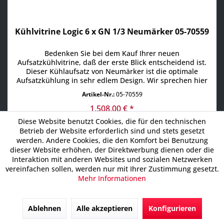
Kühlvitrine Logic 6 x GN 1/3 Neumärker 05-70559
Bedenken Sie bei dem Kauf Ihrer neuen
Aufsatzkühlvitrine, daß der erste Blick entscheidend ist.
Dieser Kühlaufsatz von Neumärker ist die optimale
Aufsatzkühlung in sehr edlem Design. Wir sprechen hier
vom MODERNEM und MINIMALISTISCHEN DESIGN mit
Artikel-Nr.:
05-70559
Xtrem hoher Effizienz. Die Kühlvitrine Logic hat eine
Kapazität von für 6 x GN 1/3 mit einer Tiefe von 40 mm.
1.508,00 € *
Wie man bereits im...
Diese Website benutzt Cookies, die für den technischen
Betrieb der Website erforderlich sind und stets gesetzt
werden. Andere Cookies, die den Komfort bei Benutzung
dieser Website erhöhen, der Direktwerbung dienen oder die
Interaktion mit anderen Websites und sozialen Netzwerken
In den
Warenkorb
vereinfachen sollen, werden nur mit Ihrer Zustimmung gesetzt.
Mehr Informationen
Ablehnen
Alle akzeptieren
Konfigurieren
4% Vorkassepreis 1.284,48 €