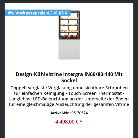
4% Vorkassepreis 4.318,08 €
Design-Kühlvitrine Intergra IN60/80-140 Mit
Sockel
Doppelt verglast • Verglasung ohne sichtbare Schrauben
zur einfachen Reinigung • Touch-Screen Thermostat •
Langlebige LED-Beleuchtung an der Unterseite der Böden
für eine gleichmäßige Ausleuchtung der gesamten Vitrine
• Schiebetüren auf der Rückseite • Leistungsstarke
Artikel-Nr.:
05-70574
Kühleinheit für zuverlässige Kühlung • Umluftkühlung +2°
bis +6°C im gesamten Innenraum (bei 21°C...
4.498,00 € *