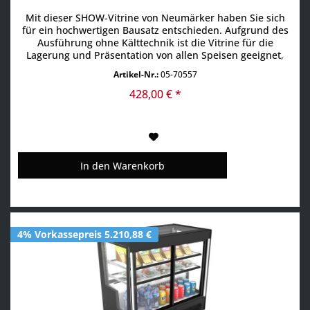
Mit dieser SHOW-Vitrine von Neumärker haben Sie sich
für ein hochwertigen Bausatz entschieden. Aufgrund des
Ausführung ohne Kälttechnik ist die Vitrine für die
Lagerung und Präsentation von allen Speisen geeignet,
die keine separate Kühlung benötigen. Nutzen Sie die
Artikel-Nr.:
05-70557
Speisenpräsentation direkt auf Ihren Tresenbereich vor
dem Kunden, so kann Ihr Gast sehten was Sie anbieten....
428,00 € *
In den
Warenkorb
4% Vorkassepreis 5.210,88 €