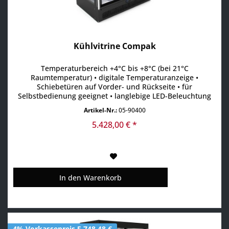
Kühlvitrine Compak
Temperaturbereich +4°C bis +8°C (bei 21°C
Raumtemperatur) • digitale Temperaturanzeige •
Schiebetüren auf Vorder- und Rückseite • für
Selbstbedienung geeignet • langlebige LED-Beleuchtung
auf jeder Ebene • seitliche Beleuchtung für mehr
Artikel-Nr.:
05-90400
Aufmerksamkeit • Absatzsteigerung durch maximale
Sichtbarkeit der Produkte • modulares Design ermöglicht
5.428,00 € *
die Aufstellung in Reihe •...
In den
Warenkorb
4% Vorkassepreis 5.748,48 €