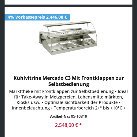
4% Vorkassepreis 2.446,08 €
Kühlvitrine Mercado C3 Mit Frontklappen zur
Selbstbedienung
Markttheke mit Frontklappen zur Selbstbedienung • Ideal
für Take-Away in Metzgereien, Lebensmittelmärkten,
Kiosks usw. • Optimale Sichtbarkeit der Produkte •
Innenbeleuchtung • Temperaturbereich 2+° bis +10°C •
Umluftkühlung für eine gleichmäßige
Artikel-Nr.:
05-10319
Temperaturverteilung • Ablage unten 3x 1/1 GN •
Zwischenboden 975 x 305 mm • Kundenseitig 2 Klappen •
2.548,00 € *
Hinten eine Klappe •...