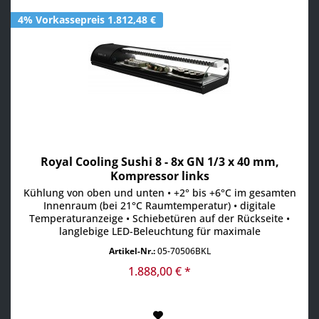
4% Vorkassepreis 1.812,48 €
Royal Cooling Sushi 8 - 8x GN 1/3 x 40 mm,
Kompressor links
Kühlung von oben und unten • +2° bis +6°C im gesamten
Innenraum (bei 21°C Raumtemperatur) • digitale
Temperaturanzeige • Schiebetüren auf der Rückseite •
langlebige LED-Beleuchtung für maximale
Aufmerksamkeit • Absatzsteigerung durch maximale
Artikel-Nr.:
05-70506BKL
Sichtbarkeit der Produkte • Scheiben aus gehärtetem Glas
• aufklappbare Frontscheibe • inkl. GN-Behälter
1.888,00 € *