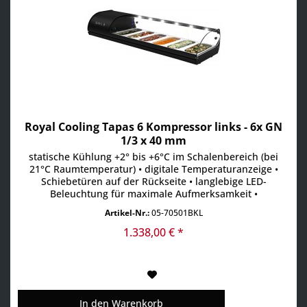
Royal Cooling Tapas 6 Kompressor links - 6x GN
1/3 x 40 mm
statische Kühlung +2° bis +6°C im Schalenbereich (bei
21°C Raumtemperatur) • digitale Temperaturanzeige •
Schiebetüren auf der Rückseite • langlebige LED-
Beleuchtung für maximale Aufmerksamkeit •
Absatzsteigerung durch maximale Sichtbarkeit der
Artikel-Nr.:
05-70501BKL
Produkte • Scheiben aus gehärtetem Glas • aufklappbare
Frontscheibe • inkl. GN-Behälter
1.338,00 € *
In den
Warenkorb