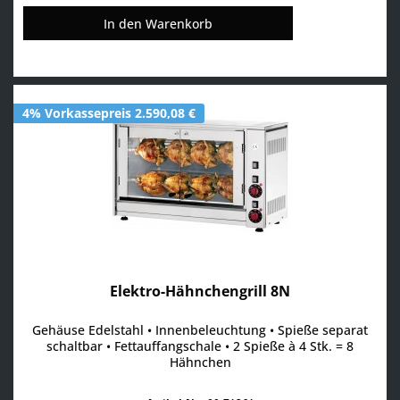
In den
Warenkorb
4% Vorkassepreis 2.590,08 €
Elektro-Hähnchengrill 8N
Gehäuse Edelstahl • Innenbeleuchtung • Spieße separat
schaltbar • Fettauffangschale • 2 Spieße à 4 Stk. = 8
Hähnchen