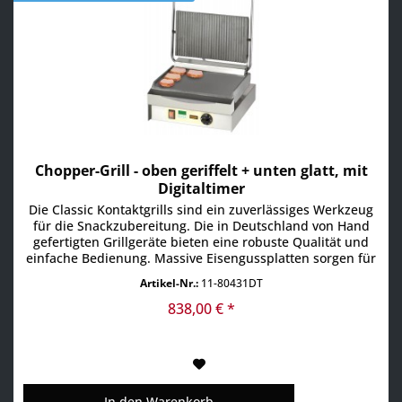
Chopper-Grill - oben geriffelt + unten glatt, mit
Digitaltimer
Die Classic Kontaktgrills sind ein zuverlässiges Werkzeug
für die Snackzubereitung. Die in Deutschland von Hand
gefertigten Grillgeräte bieten eine robuste Qualität und
einfache Bedienung. Massive Eisengussplatten sorgen für
eine überragende Hitzespeicherung. Dies garantiert eine
Artikel-Nr.:
11-80431DT
schnelle Zubereitung und das perfekte Grillmuster auf
den Speisen. Die Platten aus klassischem...
838,00 € *
In den
Warenkorb