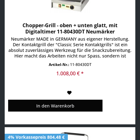
Chopper-Grill - oben + unten glatt, mit
Digitaltimer 11-80430DT Neumärker
Neumärker MADE in GERMANY aus eigener Herstellung.
Der Kontaktgrill der "Classic Serie Kontaktgrills" ist ein
absolut zuverlässiges Werkzeug für die Snackzubereitung.
Hier macht das Arbeiten nicht nur Spass, sondern ist
aufgrund des Digitaltimers auch wirklich "kinderleicht".
Artikel-Nr.:
11-80430DT
MIt Hilfe des Digitaltimers ist das Arbeiten wie auf
Knopfdruck ... Die Neumärker Kontaktgrills des...
1.008,00 € *
In den
Warenkorb
4% Vorkassepreis 804,48 €