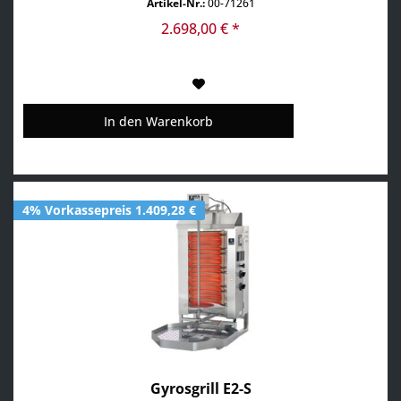
Artikel-Nr.:
00-71261
2.698,00 € *
In den
Warenkorb
4% Vorkassepreis 1.409,28 €
Gyrosgrill E2-S