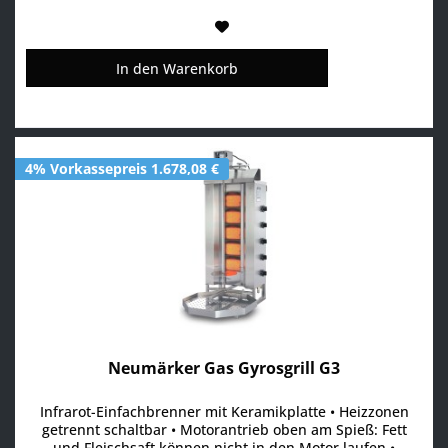
In den
Warenkorb
4% Vorkassepreis 1.678,08 €
Neumärker Gas Gyrosgrill G3
Infrarot-Einfachbrenner mit Keramikplatte • Heizzonen
getrennt schaltbar • Motorantrieb oben am Spieß: Fett
und Fleischsaft können nicht in den Motor laufen •