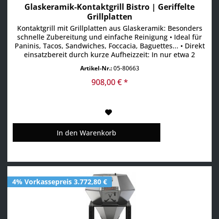
Glaskeramik-Kontaktgrill Bistro | Geriffelte
Grillplatten
Kontaktgrill mit Grillplatten aus Glaskeramik: Besonders
schnelle Zubereitung und einfache Reinigung • Ideal für
Paninis, Tacos, Sandwiches, Foccacia, Baguettes... • Direkt
einsatzbereit durch kurze Aufheizzeit: In nur etwa 2
Minuten auf 200°C • Effektvolle Kombination von
Artikel-Nr.:
05-80663
Kontakthitze und Infrarotstrahlung, die bis in den Kern
des Grillgutes vordringt: In kürzester Zeit...
908,00 € *
In den
Warenkorb
4% Vorkassepreis 3.772,80 €