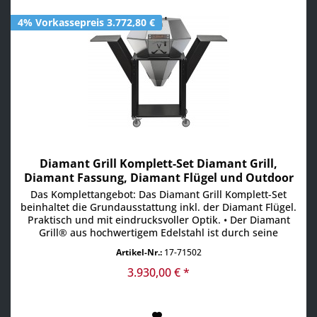
4% Vorkassepreis 3.772,80 €
Diamant Grill Komplett-Set Diamant Grill,
Diamant Fassung, Diamant Flügel und Outdoor
Rollensatz
Das Komplettangebot: Das Diamant Grill Komplett-Set
beinhaltet die Grundausstattung inkl. der Diamant Flügel.
Praktisch und mit eindrucksvoller Optik. • Der Diamant
Grill® aus hochwertigem Edelstahl ist durch seine
einfache Anwendung und die großzügige Grillfläche von
Artikel-Nr.:
17-71502
64 cm Durchmesser die perfekte Outdoor-Küche für den
Profi-Koch oder für Grillabende. Der Diamant Grill®...
3.930,00 € *