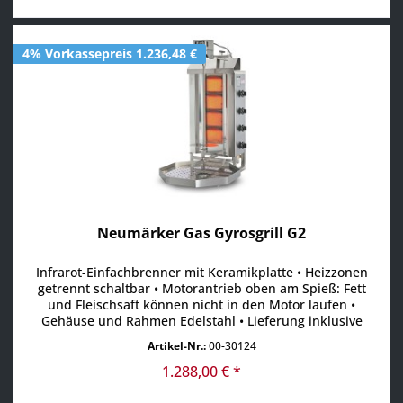
4% Vorkassepreis 1.236,48 €
Neumärker Gas Gyrosgrill G2
Infrarot-Einfachbrenner mit Keramikplatte • Heizzonen
getrennt schaltbar • Motorantrieb oben am Spieß: Fett
und Fleischsaft können nicht in den Motor laufen •
Gehäuse und Rahmen Edelstahl • Lieferung inklusive
Spießteller, Spieß und Fettwanne • Fleisch-Kapazität max.
Artikel-Nr.:
00-30124
30 kg • Fleisch-Höhe max. 470 mm
1.288,00 € *