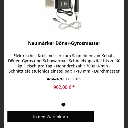
Neumärker Döner-Gyrosmesser
Elektrisches Kreismesser zum Schneiden von Kebab,
Döner, Gyros und Schawarma • Schneidkapazität bis zu 60
kg Fleisch pro Tag • Nenndrehzahl: 7000 U/min •
Schnitttiefe stufenlos einstellbar: 1-10 mm • Durchmesser
Kreismesser: 80 mm • Kreismesser speziell gehärtet •
Artikel-Nr.:
00-30109
Besonders leicht und ergonomisch für den
professionellen Dauereinsatz • Funktionales und
962,00 € *
ergonomisches...
In den
Warenkorb