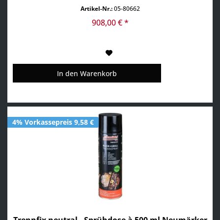
Zubereitung und einfache Reinigung Ideal für Paninis,
Artikel-Nr.:
05-80662
Tacos, Sandwiches, Foccacia, Baguettes... Direkt
einsatzbereit durch kurze Aufheizzeit: In nur etwa 2...
908,00 € *
In den
Warenkorb
4% Vorkassepreis 9,58 €