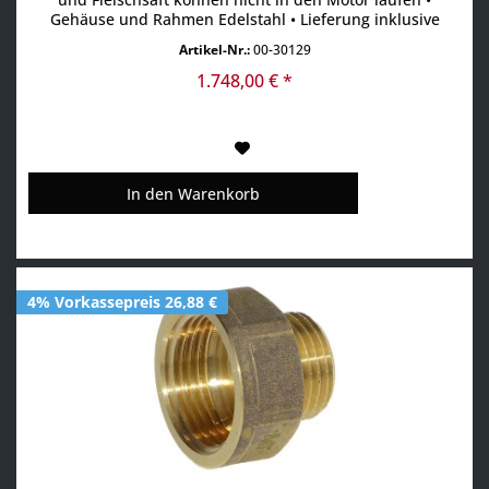
Gehäuse und Rahmen Edelstahl • Lieferung inklusive
Spießteller, Spieß und Fettwanne • Fleisch-Kapazität max.
Artikel-Nr.:
00-30129
50 kg • Fleisch-Höhe max. 620 mm
1.748,00 € *
In den
Warenkorb
4% Vorkassepreis 26,88 €