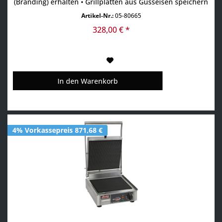
(Branding) erhalten • Grillplatten aus Gusseisen speichern
die Hitze auch beim Auflegen kalter Speisen besonders
Artikel-Nr.:
05-80665
gut • Gehäuse Edelstahl • Temperaturbereich 50°-300°C •
Thermostatische Regelung • Kontrollleuchte •...
328,00 € *
In den
Warenkorb
4% Vorkassepreis 871,68 €