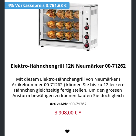
4% Vorkassepreis 3.751,68 €
Elektro-Hähnchengrill 12N Neumärker 00-71262
Mit diesem Elektro-Hähnchengrill von Neumärker (
Artikelnummer 00-71262 ) können Sie bis zu 12 leckere
Hähnchen gleichzeitig fertig stellen. Um den grossen
Ansturm bewältigen zu können kaufen Sie doch gleich
noch einen weiteren Spieß mit Klammern, hier können Sie
Artikel-Nr.:
00-71262
dann die bereits gewürzten Hähnchen vorstecken ... auf
dei "Mise en place" also die richtige Vorbereitung
3.908,00 € *
kommt...