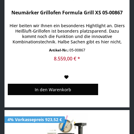
Neumärker Grillofen Formula Grill XS 05-00867
Hier beiten wir Ihnen ein besonderes Hightlight an. Diers
Heißluft-Grillofen ist besonders platzsparend. Dazu
kommt noch die Funktion und die innovative
Kombinationstechnik. Halbe Sachen gibt es hier nicht,
denn dieser Grillbackofen, wird auch als
Artikel-Nr.:
05-00867
Hochleistungsofen bezeichnet. Der Neumärker Grillofen
FORMULAR Grill XS ist ein thermisches Gerät, das sowohl
8.559,00 € *
für eine einfache...
In den
Warenkorb
4% Vorkassepreis 923,52 €