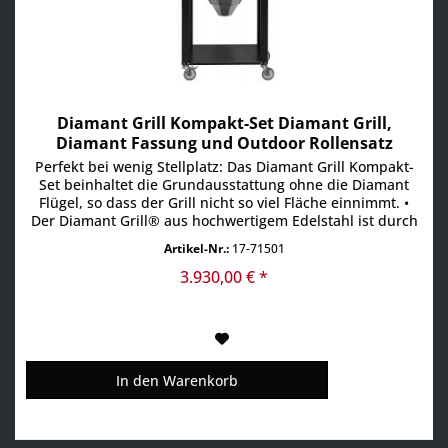
Diamant Grill Kompakt-Set Diamant Grill,
Diamant Fassung und Outdoor Rollensatz
Perfekt bei wenig Stellplatz: Das Diamant Grill Kompakt-
Set beinhaltet die Grundausstattung ohne die Diamant
Flügel, so dass der Grill nicht so viel Fläche einnimmt. •
Der Diamant Grill® aus hochwertigem Edelstahl ist durch
seine einfache Anwendung und die großzügige Grillfläche
Artikel-Nr.:
17-71501
von 64 cm Durchmesser die perfekte Outdoor-Küche für
den Profi-Koch oder für Grillabende. Der...
3.930,00 € *
In den
Warenkorb