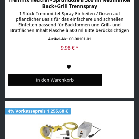
Trennfix neutral - Sprühdose à 500 ml Neumärker
Back+Grill Trennspray
1 Stück Trennmittel-Spray-Einheiten / Dosen auf
pflanzlicher Basis für das einfachere und schnellen
Einfetten passend für Backformen und Grill- und
Bratflächen Inhalt Flasche à 500 ml Bitte berücksichtigen
Sie, daß dieser Artikel nicht für den privaten
Artikel-Nr.:
00-90101-01
Endverbraucher geeignet ist !!!. Das Trennfett ist nur für
den professionellen Einsatz zugelassen und darf somit
9,98 € *
nicht für...
In den
Warenkorb
4% Vorkassepreis 1.255,68 €