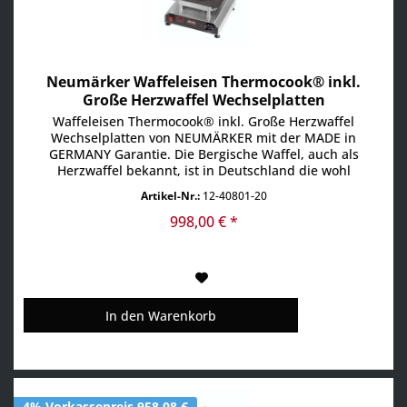
Neumärker Waffeleisen Thermocook® inkl.
Große Herzwaffel Wechselplatten
Waffeleisen Thermocook® inkl. Große Herzwaffel
Wechselplatten von NEUMÄRKER mit der MADE in
GERMANY Garantie. Die Bergische Waffel, auch als
Herzwaffel bekannt, ist in Deutschland die wohl
traditionellste Form. Einer der erfolgreichsten
Artikel-Nr.:
12-40801-20
Waffeltrends zurzeit ist es, diese klassische Waffel
zusammenzuklappen und üppig mit Zutaten nach
998,00 € *
Kundenwunsch zu füllen....
In den
Warenkorb
4% Vorkassepreis 958,08 €