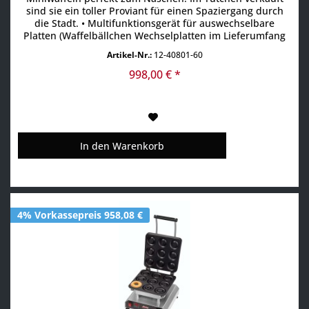
sind sie ein toller Proviant für einen Spaziergang durch
die Stadt. • Multifunktionsgerät für auswechselbare
Platten (Waffelbällchen Wechselplatten im Lieferumfang
enthalten) • Aktuell über 25 verschiedene Wechselplatten
Artikel-Nr.:
12-40801-60
erhältlich, z.B. für Waffeln, Pizza, Crêpes, Paninis,
Pancakes, Donuts, Sandwiches, Churros u.v.m •...
998,00 € *
In den
Warenkorb
4% Vorkassepreis 958,08 €