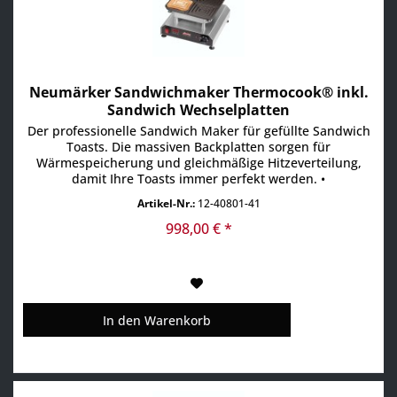
Neumärker Sandwichmaker Thermocook® inkl.
Sandwich Wechselplatten
Der professionelle Sandwich Maker für gefüllte Sandwich
Toasts. Die massiven Backplatten sorgen für
Wärmespeicherung und gleichmäßige Hitzeverteilung,
damit Ihre Toasts immer perfekt werden. •
Multifunktionsgerät für auswechselbare Platten
Artikel-Nr.:
12-40801-41
(Sandwich Wechselplatten im Lieferumfang enthalten) •
Aktuell über 25 verschiedene Wechselplatten erhältlich,
998,00 € *
z.B. für Waffeln, Pizza,...
In den
Warenkorb