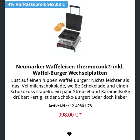
4% Vorkassepreis 958,08 €
Neumärker Waffeleisen Thermocook® inkl.
Waffel-Burger Wechselplatten
Lust auf einen hippen Waffel-Burger? Nichts leichter als
das! Vollmilchschokolade, weiße Schokolade und einen
Schokokuss stapeln, ein paar Streusel und Karamellsoße
drüber: Fertig ist der Schoko-Burger! Oder doch lieber
einen Erdbeer-Cheeseburger mit Frischkäse?! Obst-
Artikel-Nr.:
12-40801-78
Burger? Oder eine süße Versuchung mit Eis und Sahne? •
Multifunktionsgerät für auswechselbare Platten...
998,00 € *