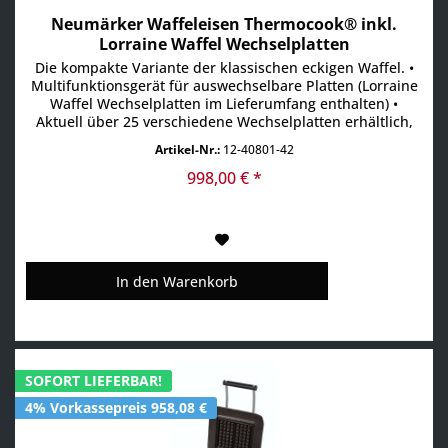
Neumärker Waffeleisen Thermocook® inkl.
Lorraine Waffel Wechselplatten
Die kompakte Variante der klassischen eckigen Waffel. •
Multifunktionsgerät für auswechselbare Platten (Lorraine
Waffel Wechselplatten im Lieferumfang enthalten) •
Aktuell über 25 verschiedene Wechselplatten erhältlich,
z.B. für Waffeln, Pizza, Crêpes, Paninis, Pancakes, Donuts,
Artikel-Nr.:
12-40801-42
Sandwiches, Churros u.v.m • Digitaltimer mit großem
Display einstellbar bis 9:59 Min/Sek • Ein...
998,00 € *
In den
Warenkorb
SOFORT LIEFERBAR!
4% Vorkassepreis 958,08 €