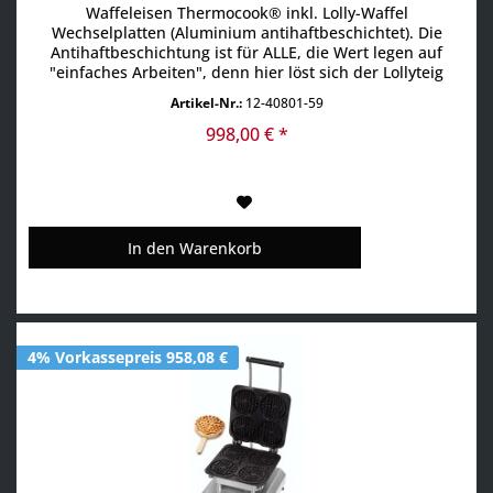
antihaftbeschichtet)
Waffeleisen Thermocook® inkl. Lolly-Waffel
Wechselplatten (Aluminium antihaftbeschichtet). Die
Antihaftbeschichtung ist für ALLE, die Wert legen auf
"einfaches Arbeiten", denn hier löst sich der Lollyteig
SEHR EINFACH von der Backplatte. Der Lolly-
Artikel-Nr.:
12-40801-59
Waffel Thermocook® wird natürlich mit der gewohnt
guten MADE in GERMANY Qualität produziert und
998,00 € *
gelieffert! Die Event-Waffel....
In den
Warenkorb
4% Vorkassepreis 958,08 €