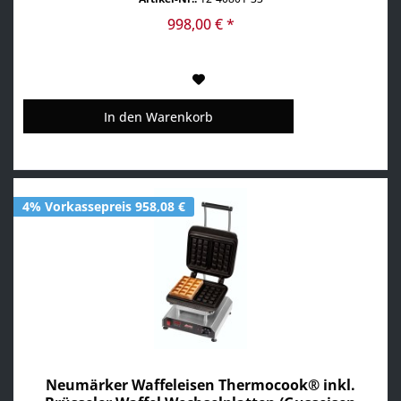
25 verschiedene Wechselplatten erhältlich, z.B. für
Waffeln, Pizza, Crêpes, Paninis, Pancakes, Donuts,...
998,00 € *
In den
Warenkorb
4% Vorkassepreis 958,08 €
Neumärker Waffeleisen Thermocook® inkl.