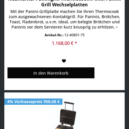
Grill Wechselplatten
Mit der Panini-Grillplatte machen Sie Ihren Thermocook
zum ausgewachsenen Kontaktgrill. Für Paninis, Brötchen,
Toast, Fladenbrot, u.v.m. Ideal, um belegte Brötchen und
Paninis vor dem Servieren kurz knusprig zu erhitzen. •
Grillfläche 280 x 280 mm • Massives Gusseisen sorgt für
Artikel-Nr.:
12-40801-75
eine überragende Hitzespeicherung. Dies garantiert eine
schnelle Zubereitung und das perfekte...
1.168,00 € *
In den
Warenkorb
4% Vorkassepreis 958,08 €