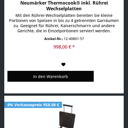
Neumärker Thermocook® inkl. Rührei
Wechselplatten
Mit den Rührei-Wechselplatten bereiten Sie kleine
Portionen von Speisen in bis zu 4 getrennten Garräumen
zu. Geeignet für Rührei, Kaiserschmarrn und andere
Gerichte, die in Einzelportionen serviert werden.
Vorgegarte Speisen können vor dem Servieren schnell
Artikel-Nr.:
12-40801-57
aufgeheizt werden. • Multifunktionsgerät für
auswechselbare Platten (Rührei Wechselplatten im
998,00 € *
Lieferumfang enthalten) •...
In den
Warenkorb
4% Vorkassepreis 958,08 €