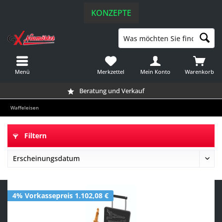
KONZEPTE
Menü
Merkzettel
Mein Konto
Warenkorb
Beratung und Verkauf
Waffeleisen
Filtern
4% Vorkassepreis 1.102,08 €