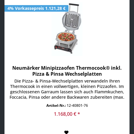
4% Vorkassepreis 1.121,28 €
Neumärker Minipizzaofen Thermocook® inkl.
Pizza & Pinsa Wechselplatten
Die Pizza- & Pinsa-Wechselplatten verwandeln Ihren
Thermocook in einen vollwertigen, kleinen Pizzaofen. Im
geschlossenen Garraum lassen sich auch Flammkuchen,
Foccacia, Pinsa oder andere Backwaren zubereiten (max.
35 mm Höhe). Mit Pizzastein für extra-knusprige
Artikel-Nr.:
12-40801-76
Backergebnisse. Die Aussparung auf der Oberseite
erlaubt die direkte Strahlungshitze des Heizkörpers. •...
1.168,00 € *