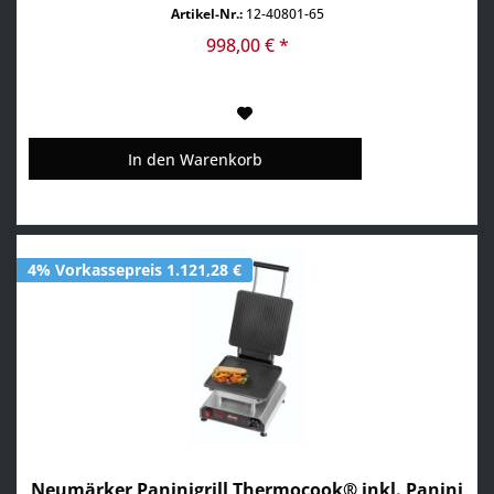
Gemüse, Salate, Geschnetzeltes, Antipasti... •
Artikel-Nr.:
12-40801-65
Multifunktionsgerät für auswechselbare Platten
(Waffelschale Wechselplatten im Lieferumfang enthalten) •
998,00 € *
Aktuell über...
In den
Warenkorb
4% Vorkassepreis 1.121,28 €
Neumärker Paninigrill Thermocook® inkl. Panini