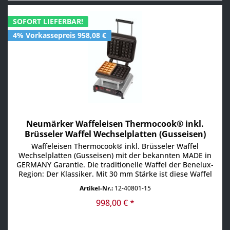
SOFORT LIEFERBAR!
4% Vorkassepreis 958,08 €
Neumärker Waffeleisen Thermocook® inkl.
Brüsseler Waffel Wechselplatten (Gusseisen)
Waffeleisen Thermocook® inkl. Brüsseler Waffel
Wechselplatten (Gusseisen) mit der bekannten MADE in
GERMANY Garantie. Die traditionelle Waffel der Benelux-
Region: Der Klassiker. Mit 30 mm Stärke ist diese Waffel
eine wirklich sättigende Portion, die aufgrund der Größe
Artikel-Nr.:
12-40801-15
auch hochpreisig verkauft werden kann. In Deutschland
wird sie meist mit heißen Kirschen und Sahne serviert....
998,00 € *