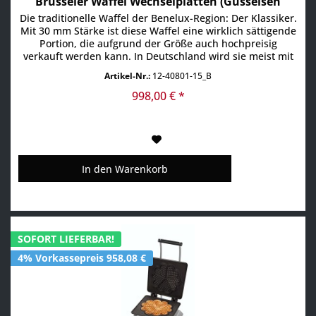
Brüsseler Waffel Wechselplatten (Gusseisen
antihaftbeschicht
Die traditionelle Waffel der Benelux-Region: Der Klassiker.
Mit 30 mm Stärke ist diese Waffel eine wirklich sättigende
Portion, die aufgrund der Größe auch hochpreisig
verkauft werden kann. In Deutschland wird sie meist mit
heißen Kirschen und Sahne serviert. • Auf vielfachen
Artikel-Nr.:
12-40801-15_B
Kundenwunsch hin bieten wir die klassische Brüsseler
Waffel jetzt auch mit einer...
998,00 € *
In den
Warenkorb
SOFORT LIEFERBAR!
4% Vorkassepreis 958,08 €