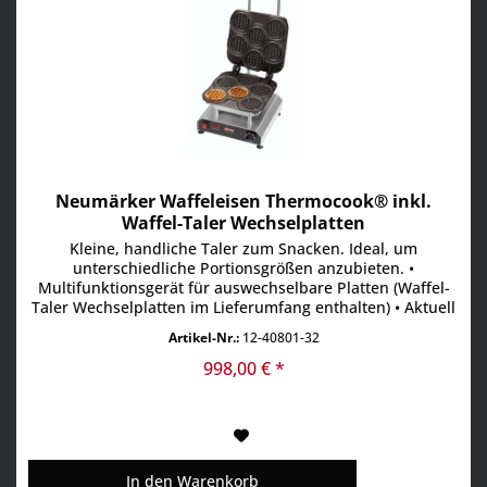
Neumärker Waffeleisen Thermocook® inkl.
Waffel-Taler Wechselplatten
Kleine, handliche Taler zum Snacken. Ideal, um
unterschiedliche Portionsgrößen anzubieten. •
Multifunktionsgerät für auswechselbare Platten (Waffel-
Taler Wechselplatten im Lieferumfang enthalten) • Aktuell
über 25 verschiedene Wechselplatten erhältlich, z.B. für
Artikel-Nr.:
12-40801-32
Waffeln, Pizza, Crêpes, Paninis, Pancakes, Donuts,
Sandwiches, Churros u.v.m • Digitaltimer mit großem
998,00 € *
Display...
In den
Warenkorb