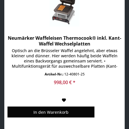
Neumärker Waffeleisen Thermocook® inkl. Kant-
Waffel Wechselplatten
Optisch an die Brüsseler Waffel angelehnt, aber etwas
kleiner und dünner. Hier werden häufig beide Waffeln
eines Backvorgangs gemeinsam serviert. •
Multifunktionsgerät für auswechselbare Platten (Kant-
Waffel Wechselplatten im Lieferumfang enthalten) •
Artikel-Nr.:
12-40801-25
Aktuell über 25 verschiedene Wechselplatten erhältlich,
z.B. für Waffeln, Pizza, Crêpes, Paninis, Pancakes,
998,00 € *
Donuts,...
In den
Warenkorb