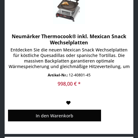
Neumärker Thermocook® inkl. Mexican Snack
Wechselplatten
Entdecken Sie die neuen Mexican Snack Wechselplatten
für köstliche Quesadillas oder spanische Tortillas. Die
massiven Backplatten garantieren optimale
Wärmespeicherung und gleichmäßige Hitzeverteilung, um
sicherzustellen, dass Ihre Gerichte schnell und
Artikel-Nr.:
12-40801-45
gleichmäßig garen. • Multifunktionsgerät für
auswechselbare Platten (Mexican Snack Wechselplatten
998,00 € *
im Lieferumfang enthalten)...
In den
Warenkorb