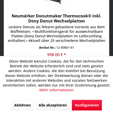
Neumärker Donutmaker Thermocook® inkl.
Dony Donut Wechselplatten
Leckere Donuts als fettarm gebackene Variante aus dem
Waffeleisen. • Multifunktionsgerät für auswechselbare
Platten (Dony Donut Wechselplatten im Lieferumfang
enthalten) • Aktuell über 25 verschiedene Wechselplatten
erhältlich, z.B. für Waffeln, Pizza, Crêpes, Paninis,
Artikel-Nr.:
12-40801-61
Pancakes, Donuts, Sandwiches, Churros u.v.m •
Digitaltimer mit großem Display einstellbar bis 9:59
998,00 € *
Min/Sek...
Diese Website benutzt Cookies, die für den technischen
Betrieb der Website erforderlich sind und stets gesetzt
werden. Andere Cookies, die den Komfort bei Benutzung
dieser Website erhöhen, der Direktwerbung dienen oder die
Interaktion mit anderen Websites und sozialen Netzwerken
In den
Warenkorb
vereinfachen sollen, werden nur mit Ihrer Zustimmung gesetzt.
Mehr Informationen
Ablehnen
Alle akzeptieren
Konfigurieren
4% Vorkassepreis 958,08 €