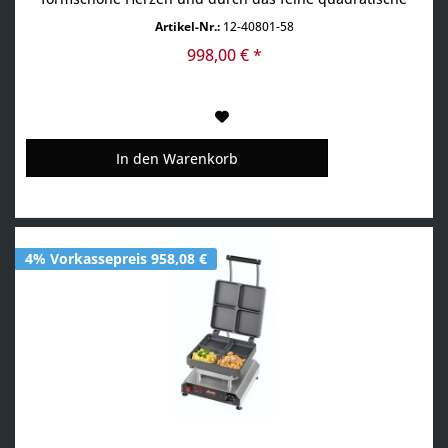
Muster gelingt sie knuspriger, als das klassische Vorbild.
Artikel-Nr.:
12-40801-58
Die Sunny Waffel hat eine einzigartige Form, bewahrt
dabei aber die Ästhetik der traditionellen, deutschen...
998,00 € *
In den
Warenkorb
4% Vorkassepreis 958,08 €