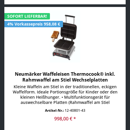
SOFORT LIEFERBAR!
4% Vorkassepreis 958,08 €
Neumärker Waffeleisen Thermocook® inkl.
Rahmwaffel am Stiel Wechselplatten
Kleine Waffeln am Stiel in der traditionellen, eckigen
Waffelform. Ideale Portionsgröße für Kinder oder den
kleinen Heißhunger. • Multifunktionsgerät für
auswechselbare Platten (Rahmwaffel am Stiel
Wechselplatten im Lieferumfang enthalten) • Aktuell über
Artikel-Nr.:
12-40801-43
25 verschiedene Wechselplatten erhältlich, z.B. für
Waffeln, Pizza, Crêpes, Paninis, Pancakes, Donuts,
998,00 € *
Sandwiches, Churros...