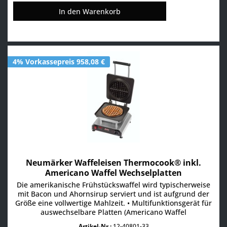
In den
Warenkorb
4% Vorkassepreis 958,08 €
Neumärker Waffeleisen Thermocook® inkl.
Americano Waffel Wechselplatten
Die amerikanische Frühstückswaffel wird typischerweise
mit Bacon und Ahornsirup serviert und ist aufgrund der
Größe eine vollwertige Mahlzeit. • Multifunktionsgerät für
auswechselbare Platten (Americano Waffel
Wechselplatten im Lieferumfang enthalten) • Aktuell über
Artikel-Nr.:
12-40801-33