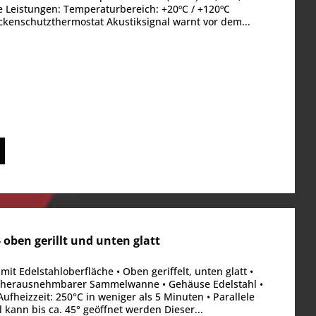
e Leistungen: Temperaturbereich: +20ºC / +120ºC
ckenschutzthermostat Akustiksignal warnt vor dem...
 oben gerillt und unten glatt
t Edelstahloberfläche • Oben geriffelt, unten glatt •
t herausnehmbarer Sammelwanne • Gehäuse Edelstahl •
fheizzeit: 250°C in weniger als 5 Minuten • Parallele
ll kann bis ca. 45° geöffnet werden Dieser...