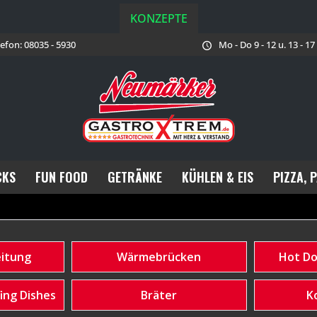
KONZEPTE
lefon: 08035 - 5930
Mo - Do 9 - 12 u. 13 - 1
CKS
FUN FOOD
GETRÄNKE
KÜHLEN & EIS
PIZZA, 
eitung
Wärmebrücken
Hot Do
ing Dishes
Bräter
K