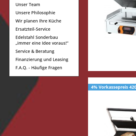
Unser Team
16,2
Unsere Philosophie
20,0
Wir planen Ihre Küche
22,0
Ersatzteil-Service
24,0
Edelstahl Sonderbau
„immer eine Idee voraus!“
Service & Beratung
Finanzierung und Leasing
F.A.Q. - Häufige Fragen
4% Vorkassepreis 420