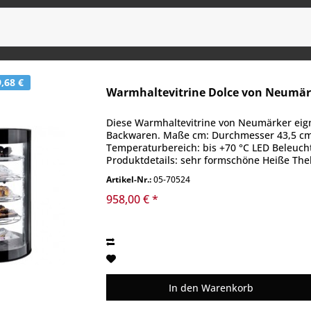
,68 €
Warmhaltevitrine Dolce von Neumär
Diese Warmhaltevitrine von Neumärker eign
Backwaren. Maße cm: Durchmesser 43,5 cm,
Temperaturbereich: bis +70 °C LED Beleuch
Produktdetails: sehr formschöne Heiße Thek
Wasserbehälter zur...
Artikel-Nr.:
05-70524
958,00 € *
In den
Warenkorb