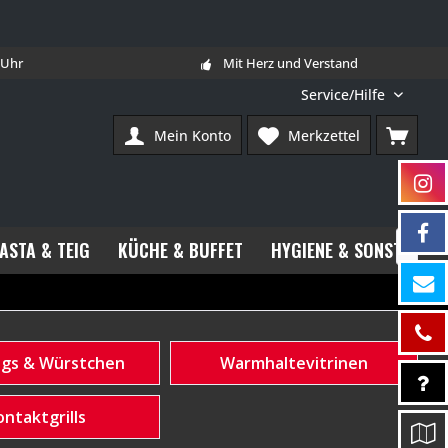
7 Uhr
Mit Herz und Verstand
Service/Hilfe
Mein Konto
Merkzettel
PASTA & TEIG
KÜCHE & BUFFET
HYGIENE & SONSTIGES

gs & Würstchen
Warmhaltevitrinen
ontaktgrills