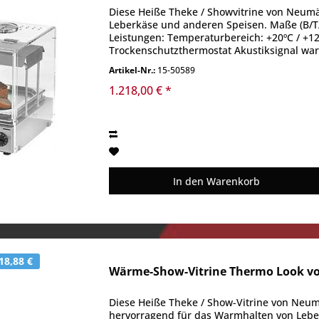
Diese Heiße Theke / Showvitrine von Neumä
Leberkäse und anderen Speisen. Maße (B/T/
Leistungen: Temperaturbereich: +20ºC / +12
Trockenschutzthermostat Akustiksignal wa
Unterhitze...
Artikel-Nr.:
15-50589
1.218,00 € *
In den
Warenkorb
18,88 €
Wärme-Show-Vitrine Thermo Look v
Diese Heiße Theke / Show-Vitrine von Neumä
hervorragend für das Warmhalten von Leber