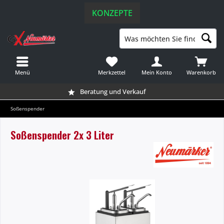
KONZEPTE
Menü
Merkzettel
Mein Konto
Warenkorb
Beratung und Verkauf
Soßenspender
Soßenspender 2x 3 Liter