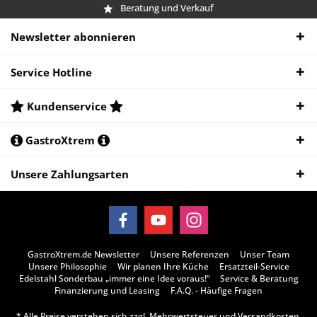
Beratung und Verkauf
Newsletter abonnieren
Service Hotline
Kundenservice
GastroXtrem
Unsere Zahlungsarten
GastroXtrem.de Newsletter
Unsere Referenzen
Unser Team
Unsere Philosophie
Wir planen Ihre Küche
Ersatzteil-Service
Edelstahl Sonderbau „immer eine Idee voraus!“
Service & Beratung
Finanzierung und Leasing
F.A.Q. - Häufige Fragen
* Alle Preise verstehen sich zzgl. Mehrwertsteuer und
Versandkosten
,