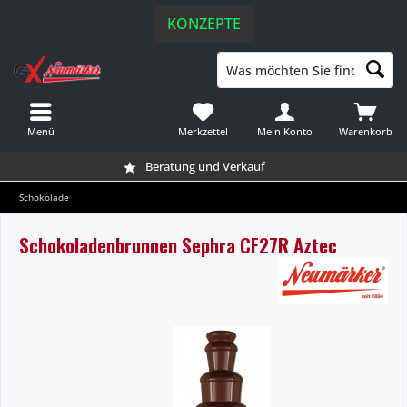
KONZEPTE
Menü
Merkzettel
Mein Konto
Warenkorb
Beratung und Verkauf
Schokolade
Schokoladenbrunnen Sephra CF27R Aztec