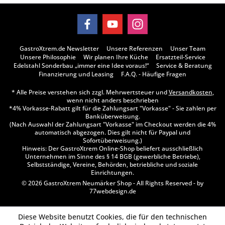
GastroXtrem.de Newsletter
Unsere Referenzen
Unser Team
Unsere Philosophie
Wir planen Ihre Küche
Ersatzteil-Service
Edelstahl Sonderbau „immer eine Idee voraus!“
Service & Beratung
Finanzierung und Leasing
F.A.Q. - Häufige Fragen
* Alle Preise verstehen sich zzgl. Mehrwertsteuer und
Versandkosten
,
wenn nicht anders beschrieben
*4% Vorkasse-Rabatt gilt für die Zahlungsart "Vorkasse" - Sie zahlen per
Banküberweisung.
(Nach Auswahl der Zahlungsart "Vorkasse" im Checkout werden die 4%
automatisch abgezogen. Dies gilt nicht für Paypal und
Sofortüberweisung.)
Hinweis: Der GastroXtrem Online-Shop beliefert ausschließlich
Unternehmen im Sinne des § 14 BGB (gewerbliche Betriebe),
Selbstständige, Vereine, Behörden, betriebliche und soziale
Einrichtungen.
© 2026 GastroXtrem Neumärker Shop - All Rights Reserved - by
77webdesign.de
Diese Website benutzt Cookies, die für den technischen