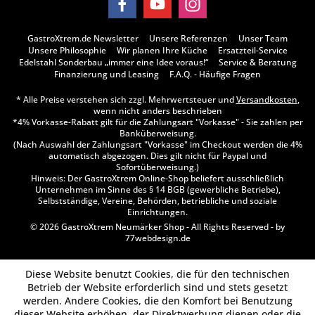
GastroXtrem.de Newsletter
Unsere Referenzen
Unser Team
Unsere Philosophie
Wir planen Ihre Küche
Ersatzteil-Service
Edelstahl Sonderbau „immer eine Idee voraus!“
Service & Beratung
Finanzierung und Leasing
F.A.Q. - Häufige Fragen
* Alle Preise verstehen sich zzgl. Mehrwertsteuer und
Versandkosten
,
wenn nicht anders beschrieben
*4% Vorkasse-Rabatt gilt für die Zahlungsart "Vorkasse" - Sie zahlen per
Banküberweisung.
(Nach Auswahl der Zahlungsart "Vorkasse" im Checkout werden die 4%
automatisch abgezogen. Dies gilt nicht für Paypal und
Sofortüberweisung.)
Hinweis: Der GastroXtrem Online-Shop beliefert ausschließlich
Unternehmen im Sinne des § 14 BGB (gewerbliche Betriebe),
Selbstständige, Vereine, Behörden, betriebliche und soziale
Einrichtungen.
© 2026 GastroXtrem Neumärker Shop - All Rights Reserved - by
77webdesign.de
Diese Website benutzt Cookies, die für den technischen
Betrieb der Website erforderlich sind und stets gesetzt
werden. Andere Cookies, die den Komfort bei Benutzung
dieser Website erhöhen, der Direktwerbung dienen oder die