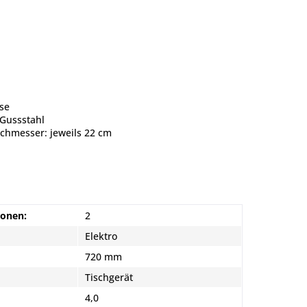
se
 Gussstahl
chmesser: jeweils 22 cm
n
zonen:
2
Elektro
720 mm
Tischgerät
4,0