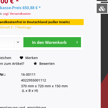
00 € *
kasse-Preis 650,88 € *
St.
zzgl. Versandkosten
andkostenfrei in Deutschland (außer Inseln)
eferzeit 5 - 7 Werktage
In den
Warenkorb
leichen
Merken
n zum Artikel?
Bewerten
Nr.:
16-00111
4022955001112
370 mm
x
720 mm
x
150 mm
(L x B x H)
enplanung und -einrichtung