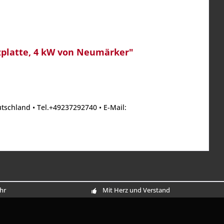
zplatte, 4 kW von Neumärker"
tschland • Tel.+49237292740 • E-Mail:
Uhr
Mit Herz und Verstand