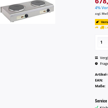
678,
4% Vor
zzgl. Mw
Vers
Li
Verg
Frage
Artikel-
EAN:
Maße:
Service
Küch