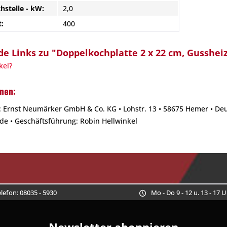
hstelle - kW:
2,0
:
400
e Links zu "Doppelkochplatte 2 x 22 cm, Gusshei
kel?
nen:
 Ernst Neumärker GmbH & Co. KG • Lohstr. 13 • 58675 Hemer • Deu
e • Geschäftsführung: Robin Hellwinkel
lefon: 08035 - 5930
Mo - Do 9 - 12 u. 13 - 17 