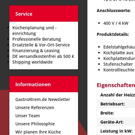
Anschlusswerte:
Service
400 V / 4 kW
Küchenplanung und -
einrichtung
Produktdetails:
Professionelle Beratung
Ersatzteile & Vor-Ort-Service
Edelstahlgehäu
Finanzierung & Leasing
Kochplatte aus
DE versandkostenfrei ab 500 €
Kochplattendur
Shipping worldwide
Stufenschalter
Kontrollleuchte
Informationen
Eigenschafte
Anzahl der Heiz
GastroXtrem.de Newsletter
Betriebsart:
Unsere Referenzen
Breite:
Unser Team
Geräte-Art:
Unsere Philosophie
Leistung in kW:
Wir planen Ihre Küche