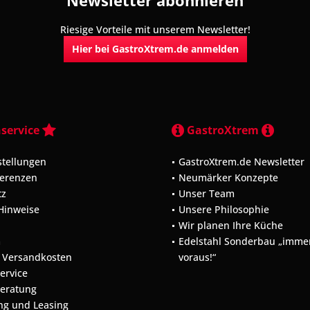
Newsletter abonnieren
Riesige Vorteile mit unserem Newsletter!
Hier bei GastroXtrem.de anmelden
service
GastroXtrem
stellungen
GastroXtrem.de Newsletter
ferenzen
Neumärker Konzepte
tz
Unser Team
 Hinweise
Unsere Philosophie
Wir planen Ihre Küche
m
Edelstahl Sonderbau „immer
d Versandkosten
voraus!“
Service
Beratung
ng und Leasing