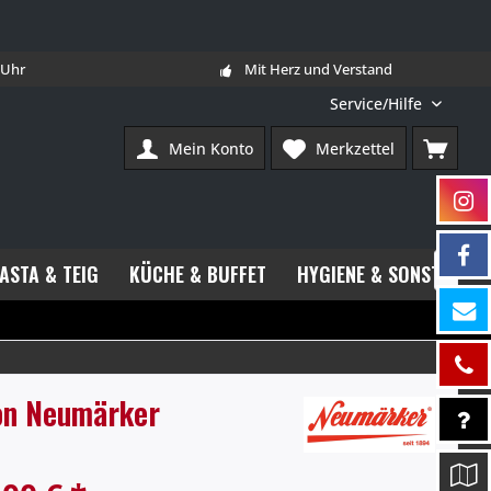
7 Uhr
Mit Herz und Verstand
Service/Hilfe
Mein Konto
Merkzettel
PASTA & TEIG
KÜCHE & BUFFET
HYGIENE & SONSTIGES

von Neumärker