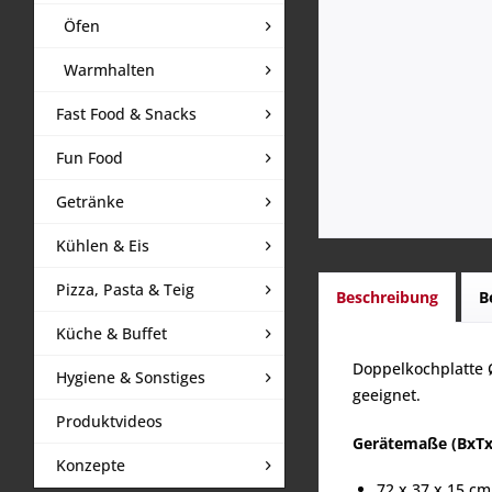
Öfen
Warmhalten
Fast Food & Snacks
Fun Food
Getränke
Kühlen & Eis
Pizza, Pasta & Teig
Beschreibung
B
Küche & Buffet
Doppelkochplatte Ø
Hygiene & Sonstiges
geeignet.
Produktvideos
Gerätemaße (BxTx
Konzepte
72 x 37 x 15 cm