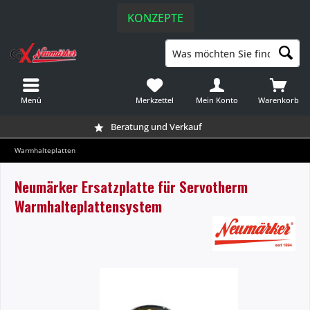
KONZEPTE
Menü
Merkzettel
Mein Konto
Warenkorb
Beratung und Verkauf
Warmhalteplatten
Neumärker Ersatzplatte für Servotherm
Warmhalteplattensystem