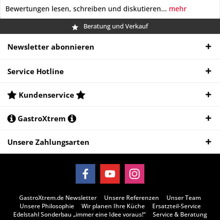
Bewertungen lesen, schreiben und diskutieren...
mehr
Beratung und Verkauf
Newsletter abonnieren
Service Hotline
Kundenservice
GastroXtrem
Unsere Zahlungsarten
GastroXtrem.de Newsletter
Unsere Referenzen
Unser Team
Unsere Philosophie
Wir planen Ihre Küche
Ersatzteil-Service
Edelstahl Sonderbau „immer eine Idee voraus!“
Service & Beratung