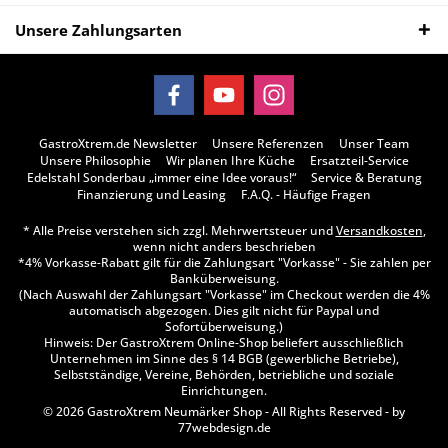
Unsere Zahlungsarten
GastroXtrem.de Newsletter
Unsere Referenzen
Unser Team
Unsere Philosophie
Wir planen Ihre Küche
Ersatzteil-Service
Edelstahl Sonderbau „immer eine Idee voraus!“
Service & Beratung
Finanzierung und Leasing
F.A.Q. - Häufige Fragen
* Alle Preise verstehen sich zzgl. Mehrwertsteuer und
Versandkosten
,
wenn nicht anders beschrieben
*4% Vorkasse-Rabatt gilt für die Zahlungsart "Vorkasse" - Sie zahlen per
Banküberweisung.
(Nach Auswahl der Zahlungsart "Vorkasse" im Checkout werden die 4%
automatisch abgezogen. Dies gilt nicht für Paypal und
Sofortüberweisung.)
Hinweis: Der GastroXtrem Online-Shop beliefert ausschließlich
Unternehmen im Sinne des § 14 BGB (gewerbliche Betriebe),
Selbstständige, Vereine, Behörden, betriebliche und soziale
Einrichtungen.
© 2026 GastroXtrem Neumärker Shop - All Rights Reserved - by
77webdesign.de