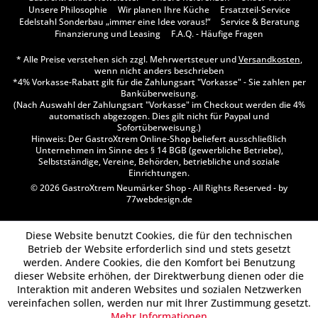
Unsere Philosophie
Wir planen Ihre Küche
Ersatzteil-Service
Edelstahl Sonderbau „immer eine Idee voraus!“
Service & Beratung
Finanzierung und Leasing
F.A.Q. - Häufige Fragen
* Alle Preise verstehen sich zzgl. Mehrwertsteuer und
Versandkosten
,
wenn nicht anders beschrieben
*4% Vorkasse-Rabatt gilt für die Zahlungsart "Vorkasse" - Sie zahlen per
Banküberweisung.
(Nach Auswahl der Zahlungsart "Vorkasse" im Checkout werden die 4%
automatisch abgezogen. Dies gilt nicht für Paypal und
Sofortüberweisung.)
Hinweis: Der GastroXtrem Online-Shop beliefert ausschließlich
Unternehmen im Sinne des § 14 BGB (gewerbliche Betriebe),
Selbstständige, Vereine, Behörden, betriebliche und soziale
Einrichtungen.
© 2026 GastroXtrem Neumärker Shop - All Rights Reserved - by
77webdesign.de
Diese Website benutzt Cookies, die für den technischen
Betrieb der Website erforderlich sind und stets gesetzt
werden. Andere Cookies, die den Komfort bei Benutzung
dieser Website erhöhen, der Direktwerbung dienen oder die
Interaktion mit anderen Websites und sozialen Netzwerken
vereinfachen sollen, werden nur mit Ihrer Zustimmung gesetzt.
Mehr Informationen